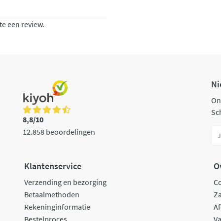
te een review.
Ni
On
Sch
8,8/10
12.858 beoordelingen
Klantenservice
O
Verzending en bezorging
C
Betaalmethoden
Za
Rekeninginformatie
Af
Bestelproces
Va