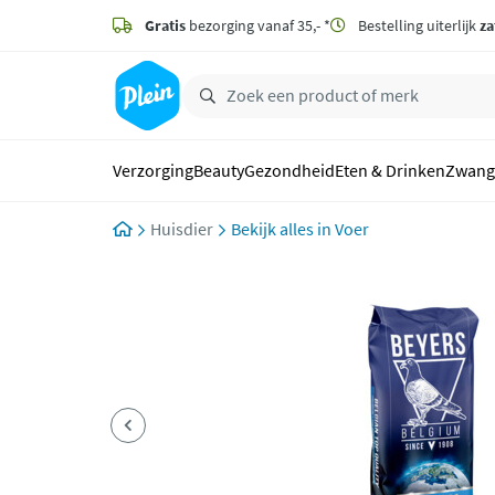
naar
hoofdinhoud
Gratis
bezorging vanaf 35,- *
Bestelling uiterlijk
za
zoeken
Verzorging
Beauty
Gezondheid
Eten & Drinken
Zwang
Huisdier
Voer