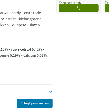
Morgen in huis
tarwe – cardy – extra rode
vliesrijst – kleine groene
ikken – dunpeas – linzen –
,13% – ruwe celstof 5,42% –
ionine 0,19% – calcium 0,07%.
Schrijf jouw review