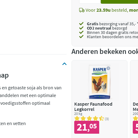
toe
Voor
23.59u
besteld,
mor
Gratis
bezorging vanaf 35,- 
CO2 neutraal
bezorgd
Binnen 30 dagen gratis ret
Klanten beoordelen ons me
Anderen bekeken oo
hap
 en getoaste soja als bron van
standdelen met een optimale
 voedigsstoffen optimaal
Kasper Faunafood
De
Legkorrel
M
20 kg
200
3
ten en vetten
21
05
,