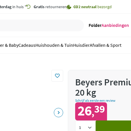
terdag
in huis *
Gratis
retourneren
CO2 neutraal
bezorgd
Folder
Aanbiedingen
er & Baby
Cadeaus
Huishouden & Tuin
Huisdier
Afvallen & Sport
Beyers Prem
20 kg
Schrijf als eerste een review
26
39
,
Voeg