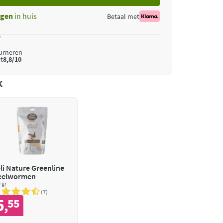
gen
in huis
Betaal met
*
ourneren
t
8,8/10
k
li Nature Greenline
eelwormen
 gr
7
5
55
,