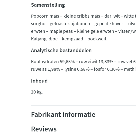
Samenstelling
Popcorn maïs – kleine cribbs maïs – dari wit – witte 
sorgho – getoaste sojabonen – gepelde haver – zilver
erwten – maple peas – kleine gele erwten – vitsen/w
Katjang idjoe – kempzaad – boekweit.
Analytische bestanddelen
Koolhydraten 59,65% – ruw eiwit 13,33% – ruw vet 6
ruwe as 1,98% – lysine 0,58% – fosfor 0,30% – meth
Inhoud
20 kg.
Fabrikant informatie
Reviews