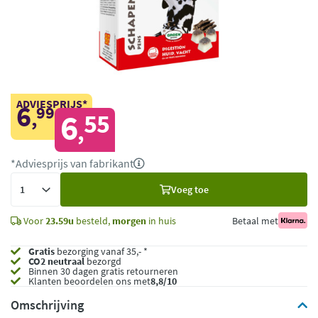
ADVIESPRIJS*
6
99
,
6
55
,
*Adviesprijs van fabrikant
Voeg
Voeg toe
toe
Voor
23.59u
besteld,
morgen
in huis
Betaal met
Gratis
bezorging vanaf 35,- *
CO2 neutraal
bezorgd
Binnen 30 dagen gratis retourneren
Klanten beoordelen ons met
8,8/10
Omschrijving