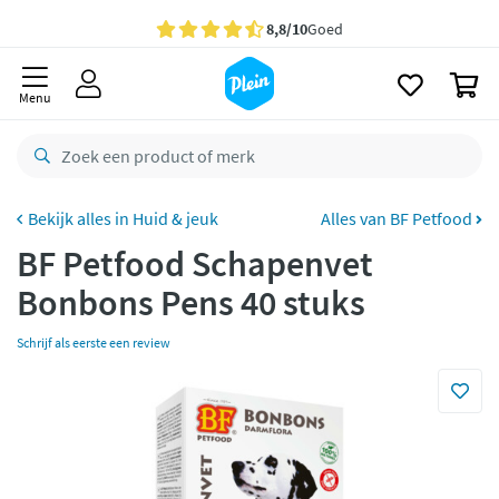
naar
oofdinhoud
Gratis
bezorging vanaf 35,- *
zoeken
0
Bestelling uiterlijk
maandag
in huis *
Menu
Gratis
retourneren
8,8/10
Goed
CO2 neutraal
bezorgd
Huid & jeuk
Alles van BF Petfood
BF Petfood Schapenvet
Betaal met Klarna
Bonbons Pens 40 stuks
Schrijf als eerste een review