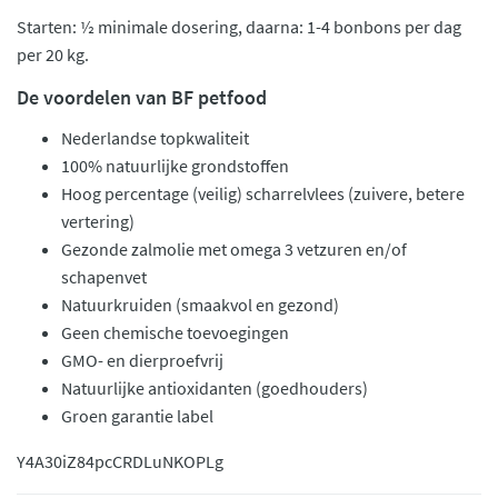
Starten: ½ minimale dosering, daarna: 1-4 bonbons per dag
per 20 kg.
De voordelen van BF petfood
Nederlandse topkwaliteit
100% natuurlijke grondstoffen
Hoog percentage (veilig) scharrelvlees (zuivere, betere
vertering)
Gezonde zalmolie met omega 3 vetzuren en/of
schapenvet
Natuurkruiden (smaakvol en gezond)
Geen chemische toevoegingen
GMO- en dierproefvrij
Natuurlijke antioxidanten (goedhouders)
Groen garantie label
Y4A30iZ84pc
CRDLuNKOPLg