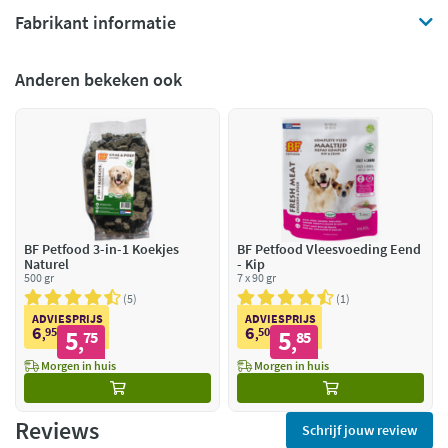
Fabrikant informatie
Anderen bekeken ook
BF Petfood 3-in-1 Koekjes
BF Petfood Vleesvoeding Eend
Naturel
- Kip
500 gr
7 x 90 gr
5
1
ADVIESPRIJS
ADVIESPRIJS
6
6
95
5
50
5
,
75
,
85
,
,
Morgen in huis
Morgen in huis
Reviews
Schrijf jouw review