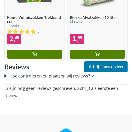
Komo Vuilniszakken Trekband
Bioska Afvalzakken 10 liter
60L
15 stuks
15 stuks
2
2
1
49
55
,
,
Reviews
Schrijf jouw review
Hoe controleren en plaatsen wij reviews?
Er zijn nog geen reviews geschreven. Schrijf als eerste een
review.