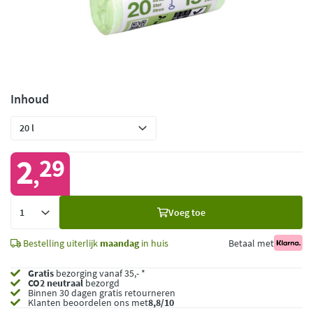
Inhoud
2
29
,
Voeg
Voeg toe
toe
Bestelling uiterlijk
maandag
in huis
Betaal met
Gratis
bezorging vanaf 35,- *
CO2 neutraal
bezorgd
Binnen 30 dagen gratis retourneren
Klanten beoordelen ons met
8,8/10