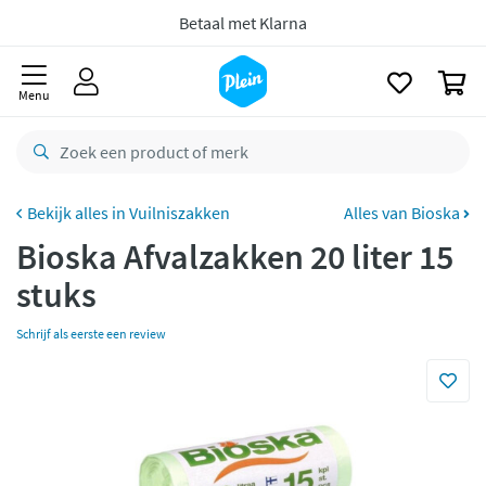
naar
Bestelling uiterlijk
maandag
in huis *
oofdinhoud
zoeken
Gratis
retourneren
0
Menu
8,8/10
Goed
CO2 neutraal
bezorgd
Betaal met Klarna
Vuilniszakken
Alles van Bioska
Bioska Afvalzakken 20 liter 15
stuks
Schrijf als eerste een review