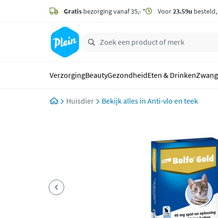
naar
hoofdinhoud
Gratis
bezorging vanaf 35,- *
Voor
23.59u
besteld
zoeken
Verzorging
Beauty
Gezondheid
Eten & Drinken
Zwang
Huisdier
Anti-vlo en teek