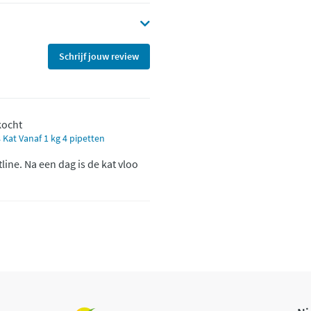
Schrijf jouw review
kocht
 Kat Vanaf 1 kg 4 pipetten
tline. Na een dag is de kat vloo