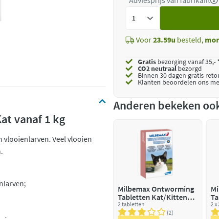
*Adviesprijs van fabrikant
Voeg
toe
Voor
23.59u
besteld,
mor
Gratis
bezorging vanaf 35,- 
CO2 neutraal
bezorgd
Binnen 30 dagen gratis ret
Klanten beoordelen ons me
Anderen bekeken oo
at vanaf 1 kg
n vlooienlarven. Veel vlooien
.
nlarven;
Milbemax Ontworming
Mi
Tabletten Kat/Kitten
Ta
0,5 - 2 kg
2 tabletten
2 x
2