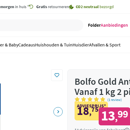
,
morgen
in huis *
Gratis
retourneren
CO2 neutraal
bezorgd
Folder
Aanbiedingen
er & Baby
Cadeaus
Huishouden & Tuin
Huisdier
Afvallen & Sport
Bolfo Gold An
Vanaf 1 kg 2 p
(1 review)
ADVIESPRIJS*
18
75
,
13
99
,