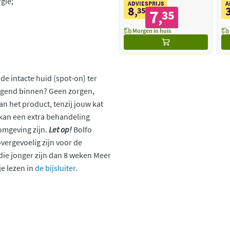
gie;
ADVIESPRIJS
A
8
,
35
7
35
,
Morgen in huis
e intacte huid (spot-on) ter
regend binnen? Geen zorgen,
n het product, tenzij jouw kat
l kan een extra behandeling
 omgeving zijn.
Let op!
Bolfo
overgevoelig zijn voor de
die jonger zijn dan 8 weken Meer
e lezen in
de bijsluiter.