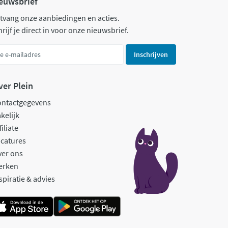
euwsbrief
tvang onze aanbiedingen en acties.
rijf je direct in voor onze nieuwsbrief.
Inschrijven
ver Plein
ontactgegevens
kelijk
filiate
catures
ver ons
erken
spiratie & advies