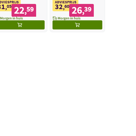
DVIESPRIJS
ADVIESPRIJS
31
32
,
05
,
60
22
26
59
39
,
,
Morgen in huis
Morgen in huis