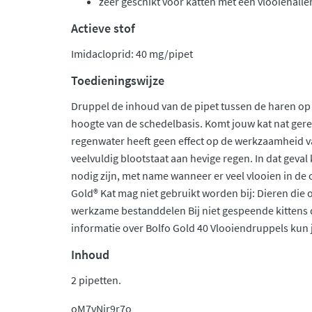
zeer geschikt voor katten met een vlooienaller
Actieve stof
Imidacloprid: 40 mg/pipet
Toedieningswijze
Druppel de inhoud van de pipet tussen de haren op d
hoogte van de schedelbasis. Komt jouw kat nat ge
regenwater heeft geen effect op de werkzaamheid va
veelvuldig blootstaat aan hevige regen. In dat geva
nodig zijn, met name wanneer er veel vlooien in de
Gold® Kat mag niet gebruikt worden bij: Dieren die 
werkzame bestanddelen Bij niet gespeende kittens 
informatie over Bolfo Gold 40 Vlooiendruppels kun j
Inhoud
2 pipetten.
oM7vNir9r7o