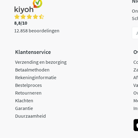
Ni
On
Sch
8,8/10
12.858 beoordelingen
Klantenservice
O
Verzending en bezorging
C
Betaalmethoden
Za
Rekeninginformatie
Af
Bestelproces
Va
Retourneren
O
Klachten
M
Garantie
In
Duurzaamheid