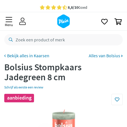
naar
oofdinhoud
Gratis
bezorging vanaf 35,- *
zoeken
0
Voor
23.59u
besteld,
morgen
in huis *
Menu
Gratis
retourneren
8,8/10
Goed
CO2 neutraal
bezorgd
Kaarsen
Alles van Bolsius
Bolsius Stompkaars
Betaal met Klarna
Jadegreen 8 cm
Schrijf als eerste een review
aanbieding