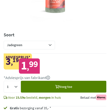
Soort
ADVIESPRIJS*
3
19
,
1
99
,
*Adviesprijs van fabrikant
Voeg
Voeg toe
toe
Voor
23.59u
besteld,
morgen
in huis
Betaal met
Gratis
bezorging vanaf 35,- *