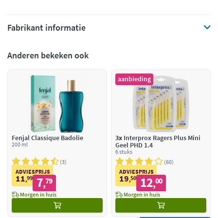
Fabrikant informatie
Anderen bekeken ook
aanbieding
Fenjal Classique Badolie
3x
Interprox Ragers Plus Mini
200 ml
Geel PHD 1.4
6 stuks
3
60
ADVIESPRIJS
ADVIESPRIJS
11
19
99
7
50
12
,
79
,
00
,
,
Morgen in huis
Morgen in huis