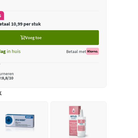
s
etaal 10,99 per stuk
Voeg toe
dag
in huis
Betaal met
*
ourneren
t
8,8/10
k