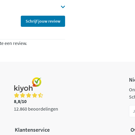
Schrijf jouw review
te een review.
Ni
On
Sch
8,8/10
12.860 beoordelingen
Klantenservice
O