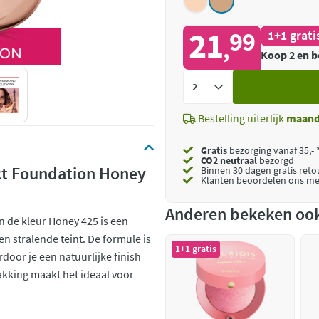
21
99
1+1 grati
,
Koop 2 en b
Voeg
toe
Bestelling uiterlijk
maan
Gratis
bezorging vanaf 35,- 
CO2 neutraal
bezorgd
ct Foundation Honey
Binnen 30 dagen gratis ret
Klanten beoordelen ons me
Anderen bekeken oo
 de kleur Honey 425 is een
n stralende teint. De formule is
1+1 gratis
door je een natuurlijke finish
pakking maakt het ideaal voor