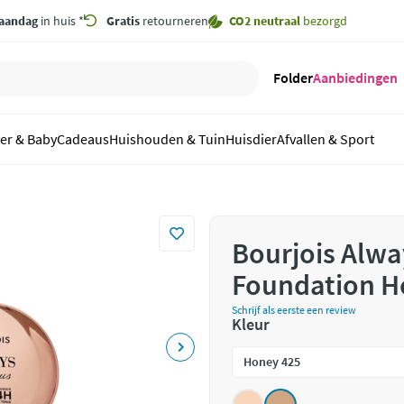
aandag
in huis *
Gratis
retourneren
CO2 neutraal
bezorgd
Folder
Aanbiedingen
er & Baby
Cadeaus
Huishouden & Tuin
Huisdier
Afvallen & Sport
Bourjois Alw
Foundation Ho
Schrijf als eerste een review
Kleur