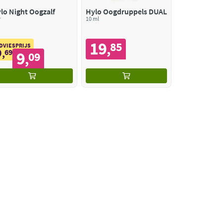
lo Night Oogzalf
Hylo Oogdruppels DUAL
r
10 ml
19
85
,
DVIESPRIJS
9
,
69
9
09
,