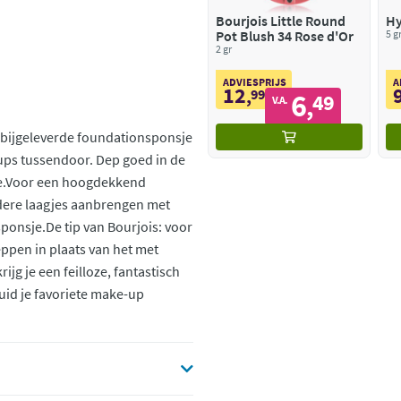
Bourjois Little Round
Hy
Pot Blush 34 Rose d'Or
5 g
2 gr
ADVIESPRIJS
A
12
,
99
6
49
,
V.A.
t bijgeleverde foundationsponsje
ups tussendoor. Dep goed in de
ne.Voor een hoogdekkend
dere laagjes aanbrengen met
ponsje.De tip van Bourjois: voor
eppen in plaats van het met
jg je een feilloze, fantastisch
uid je favoriete make-up