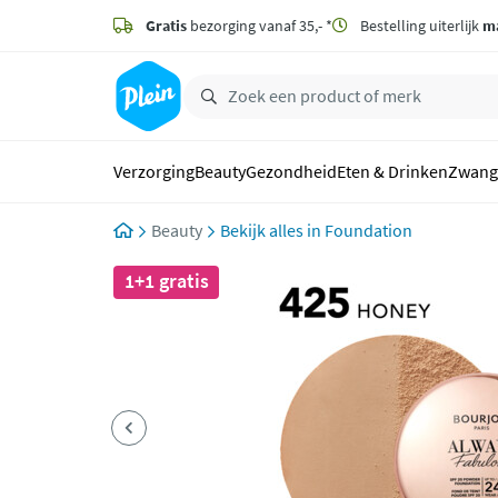
naar
hoofdinhoud
Gratis
bezorging vanaf 35,- *
Bestelling uiterlijk
m
zoeken
Verzorging
Beauty
Gezondheid
Eten & Drinken
Zwang
Beauty
Foundation
1+1 gratis