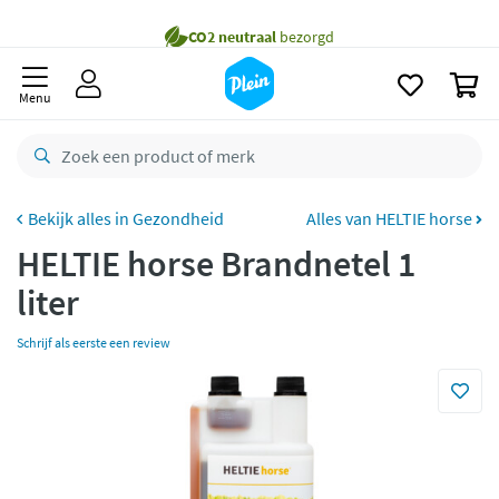
naar
oofdinhoud
Gratis
bezorging vanaf 35,- *
zoeken
0
Voor
23.59u
besteld,
morgen
in huis *
Menu
Gratis
retourneren
8,8/10
Goed
CO2 neutraal
bezorgd
Gezondheid
Alles van HELTIE horse
HELTIE horse Brandnetel 1
Betaal met Klarna
liter
Schrijf als eerste een review