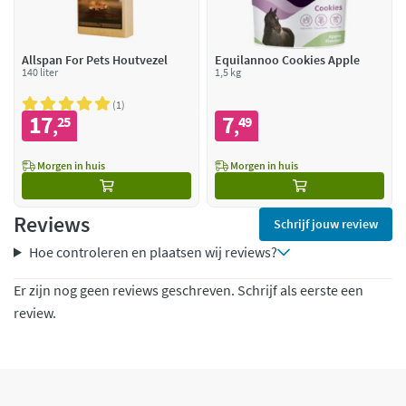
Allspan For Pets Houtvezel
Equilannoo Cookies Apple
140 liter
1,5 kg
1
17
7
25
49
,
,
Morgen in huis
Morgen in huis
Reviews
Schrijf jouw review
Hoe controleren en plaatsen wij reviews?
Er zijn nog geen reviews geschreven. Schrijf als eerste een
review.