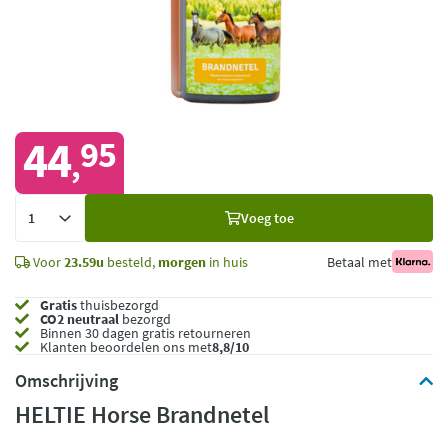
44
95
,
Voeg
Voeg toe
toe
Voor
23.59u
besteld,
morgen
in huis
Betaal met
Gratis
thuisbezorgd
CO2 neutraal
bezorgd
Binnen 30 dagen gratis retourneren
Klanten beoordelen ons met
8,8/10
Omschrijving
HELTIE Horse Brandnetel