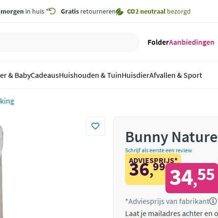
,
morgen
in huis *
Gratis
retourneren
CO2 neutraal
bezorgd
Folder
Aanbiedingen
er & Baby
Cadeaus
Huishouden & Tuin
Huisdier
Afvallen & Sport
king
Bunny Nature
Schrijf als eerste een review
ADVIESPRIJS*
36
99
,
34
55
,
*Adviesprijs van fabrikant
Laat je mailadres achter en