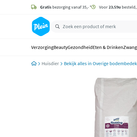
naar
hoofdinhoud
Gratis
bezorging vanaf 35,- *
Voor
23.59u
besteld
zoeken
Verzorging
Beauty
Gezondheid
Eten & Drinken
Zwang
Huisdier
Overige bodembedek