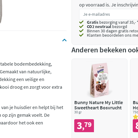
op voorraad is.
Je inschrijv
Gratis
bezorging vanaf 35,- 
CO2 neutraal
bezorgd
Binnen 30 dagen gratis ret
Klanten beoordelen ons me
Anderen bekeken oo
ortabele bodembedekking,
Gemaakt van natuurlijke,
ekking een veilige en
kooi droog en zorgt voor extra
Bunny Nature My Little
Bu
an je huisdier en helpt bij het
Sweetheart Bosvrucht
Ho
30 gr
750
h op zijn gemak voelt. De
3
waardoor het ook een
79
,