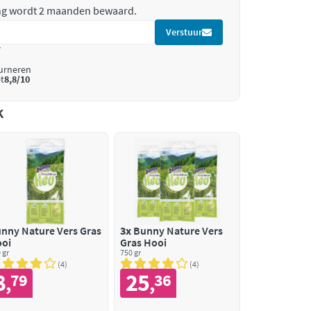
ing wordt 2 maanden bewaard.
Verstuur
*
ourneren
t
8,8/10
k
nny Nature Vers Gras
3x
Bunny Nature Vers
oi
Gras Hooi
 gr
750 gr
4
4
8
25
79
36
,
,