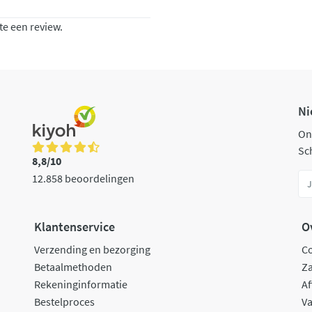
te een review.
Ni
On
Sch
8,8/10
12.858 beoordelingen
Klantenservice
O
Verzending en bezorging
C
Betaalmethoden
Za
Rekeninginformatie
Af
Bestelproces
Va