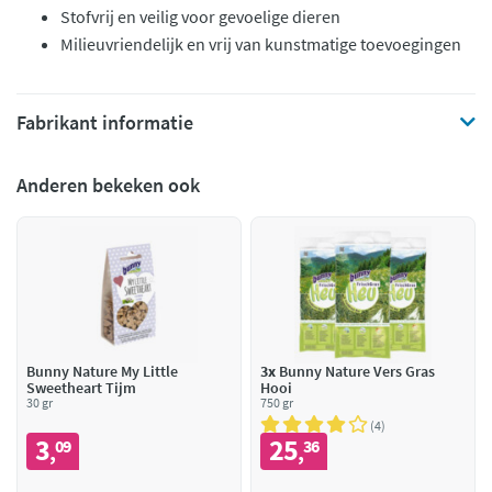
Stofvrij en veilig voor gevoelige dieren
Milieuvriendelijk en vrij van kunstmatige toevoegingen
Fabrikant informatie
Anderen bekeken ook
Bunny Nature My Little
3x
Bunny Nature Vers Gras
Sweetheart Tijm
Hooi
30 gr
750 gr
4
3
25
09
36
,
,