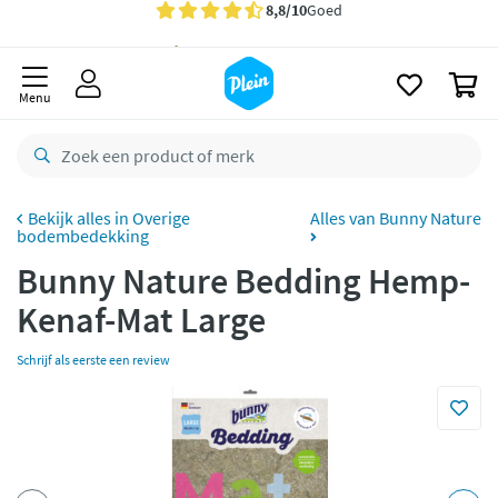
naar
Gratis
bezorging vanaf 35,- *
oofdinhoud
zoeken
Bestelling uiterlijk
zaterdag
in huis *
0
Menu
Gratis
retourneren
8,8/10
Goed
CO2 neutraal
bezorgd
Overige
Alles van Bunny Nature
bodembedekking
Betaal met Klarna
Bunny Nature Bedding Hemp-
Kenaf-Mat Large
Schrijf als eerste een review