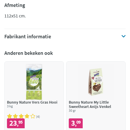
Afmeting
112x51 cm.
Fabrikant informatie
Anderen bekeken ook
Bunny Nature Vers Gras Hooi
Bunny Nature My Little
3 kg
Sweetheart Anijs Venkel
30 gr
4
23
3
95
09
,
,