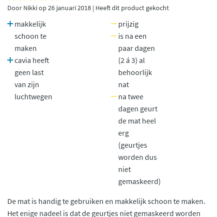
Door Nikki op 26 januari 2018 | Heeft dit product gekocht
makkelijk
prijzig
schoon te
is na een
maken
paar dagen
cavia heeft
(2 á 3) al
geen last
behoorlijk
van zijn
nat
luchtwegen
na twee
dagen geurt
de mat heel
erg
(geurtjes
worden dus
niet
gemaskeerd)
De mat is handig te gebruiken en makkelijk schoon te maken.
Het enige nadeel is dat de geurtjes niet gemaskeerd worden