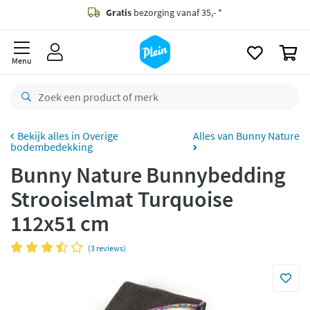
naar
oofdinhoud
Gratis
bezorging vanaf 35,- *
zoeken
0
Bestelling uiterlijk
zaterdag
in huis *
Menu
Gratis
retourneren
8,8/10
Goed
CO2 neutraal
bezorgd
Overige
Alles van Bunny Nature
bodembedekking
Betaal met Klarna
Bunny Nature Bunnybedding
Strooiselmat Turquoise
112x51 cm
(3 reviews)