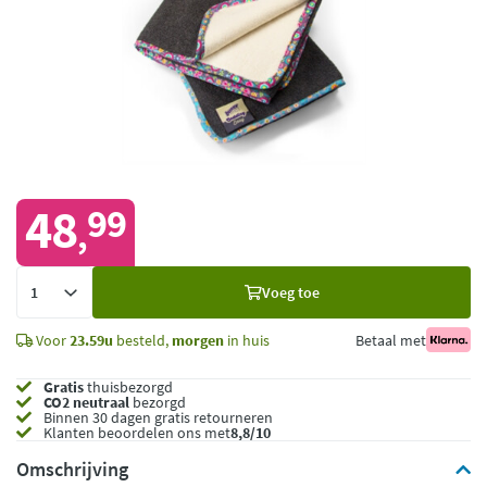
48
99
,
Voeg
Voeg toe
toe
Voor
23.59u
besteld,
morgen
in huis
Betaal met
Gratis
thuisbezorgd
CO2 neutraal
bezorgd
Binnen 30 dagen gratis retourneren
Klanten beoordelen ons met
8,8/10
Omschrijving