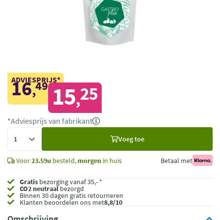
ADVIESPRIJS*
16
49
,
15
25
,
*Adviesprijs van fabrikant
Voeg
Voeg toe
toe
Voor
23.59u
besteld,
morgen
in huis
Betaal met
Gratis
bezorging vanaf 35,- *
CO2 neutraal
bezorgd
Binnen 30 dagen gratis retourneren
Klanten beoordelen ons met
8,8/10
Omschrijving