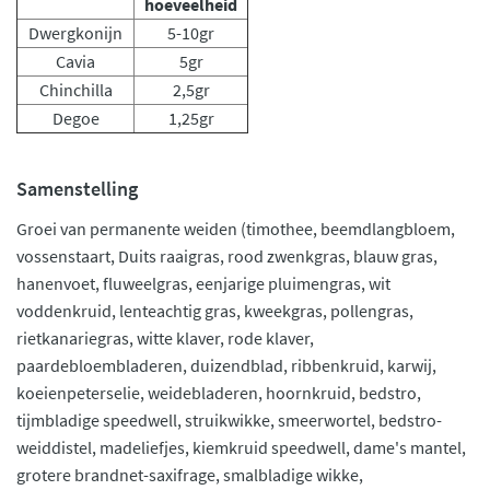
hoeveelheid
Dwergkonijn
5-10gr
Cavia
5gr
Chinchilla
2,5gr
Degoe
1,25gr
Samenstelling
Groei van permanente weiden (timothee, beemdlangbloem,
vossenstaart, Duits raaigras, rood zwenkgras, blauw gras,
hanenvoet, fluweelgras, eenjarige pluimengras, wit
voddenkruid, lenteachtig gras, kweekgras, pollengras,
rietkanariegras, witte klaver, rode klaver,
paardebloembladeren, duizendblad, ribbenkruid, karwij,
koeienpeterselie, weidebladeren, hoornkruid, bedstro,
tijmbladige speedwell, struikwikke, smeerwortel, bedstro-
weiddistel, madeliefjes, kiemkruid speedwell, dame's mantel,
grotere brandnet-saxifrage, smalbladige wikke,