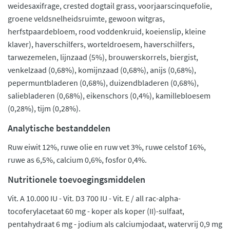
weidesaxifrage, crested dogtail grass, voorjaarscinquefolie,
groene veldsnelheidsruimte, gewoon witgras,
herfstpaardebloem, rood voddenkruid, koeienslip, kleine
klaver), haverschilfers, worteldroesem, haverschilfers,
tarwezemelen, lijnzaad (5%), brouwerskorrels, biergist,
venkelzaad (0,68%), komijnzaad (0,68%), anijs (0,68%),
pepermuntbladeren (0,68%), duizendbladeren (0,68%),
saliebladeren (0,68%), eikenschors (0,4%), kamillebloesem
(0,28%), tijm (0,28%).
Analytische bestanddelen
Ruw eiwit 12%, ruwe olie en ruw vet 3%, ruwe celstof 16%,
ruwe as 6,5%, calcium 0,6%, fosfor 0,4%.
Nutritionele toevoegingsmiddelen
Vit. A 10.000 IU - Vit. D3 700 IU - Vit. E / all rac-alpha-
tocoferylacetaat 60 mg - koper als koper (II)-sulfaat,
pentahydraat 6 mg - jodium als calciumjodaat, watervrij 0,9 mg