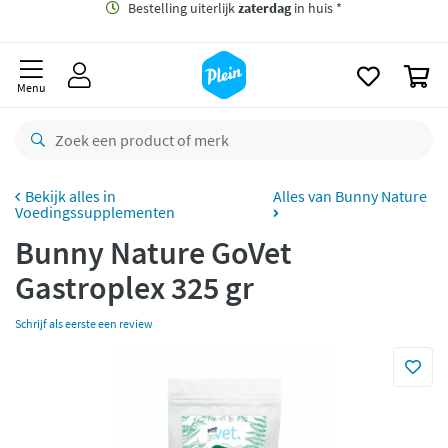
naar
oofdinhoud
Gratis
bezorging vanaf 35,- *
zoeken
0
Bestelling uiterlijk
zaterdag
in huis *
Menu
Gratis
retourneren
8,8/10
Goed
CO2 neutraal
bezorgd
Alles van Bunny Nature
Voedingssupplementen
Betaal met Klarna
Bunny Nature GoVet
Gastroplex 325 gr
Schrijf als eerste een review