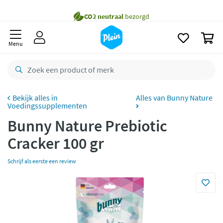
naar
Gratis
bezorging vanaf 35,- *
oofdinhoud
zoeken
Bestelling uiterlijk
zaterdag
in huis *
0
Menu
Gratis
retourneren
8,8/10
Goed
CO2 neutraal
bezorgd
Alles van Bunny Nature
Voedingssupplementen
Betaal met Klarna
Bunny Nature Prebiotic
Cracker 100 gr
Schrijf als eerste een review