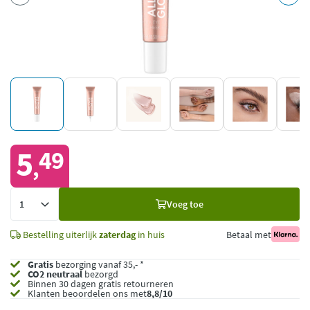
5
49
,
Voeg
Voeg toe
toe
Bestelling uiterlijk
zaterdag
in huis
Betaal met
Gratis
bezorging vanaf 35,- *
CO2 neutraal
bezorgd
Binnen 30 dagen gratis retourneren
Klanten beoordelen ons met
8,8/10