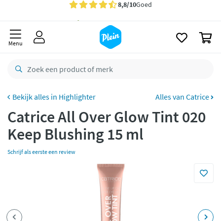
naar
oofdinhoud
Gratis
bezorging vanaf 35,- *
zoeken
0
Bestelling uiterlijk
zaterdag
in huis *
Menu
Gratis
retourneren
8,8/10
Goed
CO2 neutraal
bezorgd
Highlighter
Alles van Catrice
Catrice All Over Glow Tint 020
Betaal met Klarna
Keep Blushing 15 ml
Schrijf als eerste een review