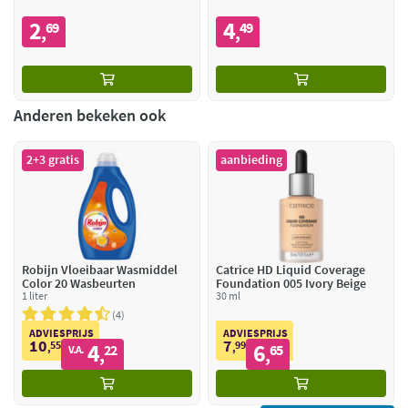
2
4
69
49
,
,
Anderen bekeken ook
2+3 gratis
aanbieding
Robijn Vloeibaar Wasmiddel
Catrice HD Liquid Coverage
Color 20 Wasbeurten
Foundation 005 Ivory Beige
1 liter
30 ml
4
ADVIESPRIJS
ADVIESPRIJS
10
7
55
4
99
6
,
22
,
65
V.A.
,
,