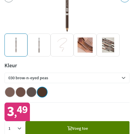
Kleur
3
49
,
Voeg
Voeg toe
toe