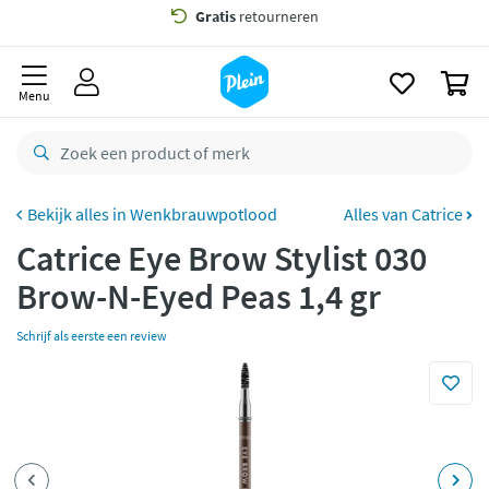
naar
oofdinhoud
Gratis
bezorging vanaf 35,- *
zoeken
0
Voor
23.59u
besteld,
morgen
in huis *
Menu
Gratis
retourneren
8,8/10
Goed
CO2 neutraal
bezorgd
Wenkbrauwpotlood
Alles van Catrice
Catrice Eye Brow Stylist 030
Betaal met Klarna
Brow-N-Eyed Peas 1,4 gr
Schrijf als eerste een review