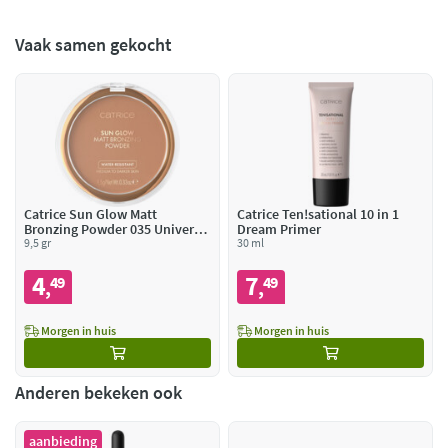
Vaak samen gekocht
Catrice Sun Glow Matt
Catrice Ten!sational 10 in 1
Bronzing Powder 035 Universal
Dream Primer
Bronze
9,5 gr
30 ml
4
7
49
49
,
,
Morgen in huis
Morgen in huis
Anderen bekeken ook
aanbieding