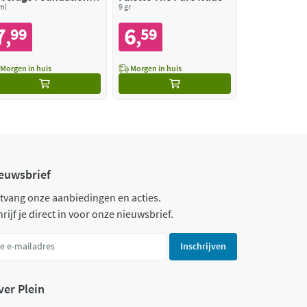
5 Ivory Beige
ml
9 gr
7
6
99
59
,
,
Morgen in huis
Morgen in huis
euwsbrief
tvang onze aanbiedingen en acties.
rijf je direct in voor onze nieuwsbrief.
Inschrijven
ver Plein