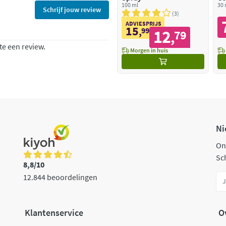
100 ml
00
30 
Schrijf jouw review
3
ADVIESPRIJS
15
,
99
12
79
,
te een review.
Morgen in huis
Ni
On
Sch
8,8/10
12.844 beoordelingen
Klantenservice
O