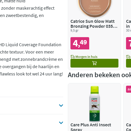
e, matte huid
e zonder maskerachtig effect
- en zweetbestendig, en
Catrice Sun Glow Matt
Ca
Bronzing Powder 035
in
Universal Bronze
9,5 gr
30 
4
49
,
 HD Liquid Coverage Foundation
ichte textuur. Voor een meer
Morgen in huis
gemengd met zonnebrandcrème en
 overgangen bij de haarlijn en
Anderen bekeken oo
flawless look tot wel 24 uur lang!
a
Care Plus Anti Insect
Ca
Spray
Co