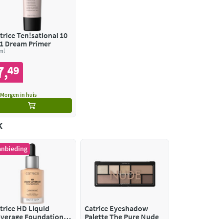
trice Ten!sational 10
 1 Dream Primer
ml
7
49
,
Morgen in huis
k
anbieding
trice HD Liquid
Catrice Eyeshadow
verage Foundation
Palette The Pure Nude