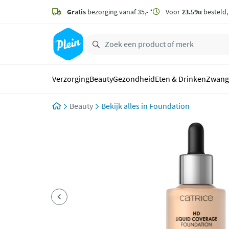
naar
hoofdinhoud
Gratis
bezorging vanaf 35,- *
Voor
23.59u
besteld
zoeken
Verzorging
Beauty
Gezondheid
Eten & Drinken
Zwang
Beauty
Foundation