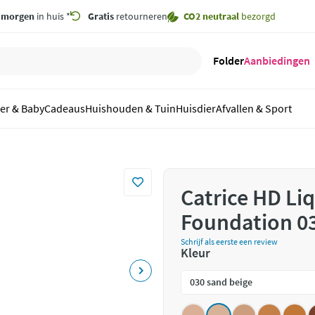
,
morgen
in huis *
Gratis
retourneren
CO2 neutraal
bezorgd
Folder
Aanbiedingen
er & Baby
Cadeaus
Huishouden & Tuin
Huisdier
Afvallen & Sport
Catrice HD Li
Foundation 03
Schrijf als eerste een review
Kleur