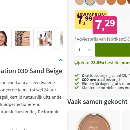
ADVIESPRIJS*
7
99
,
7
29
,
*Adviesprijs van fabrikant
Voeg
toe
Voor
23.59u
besteld,
mor
ation 030 Sand Beige
Gratis
bezorging vanaf 35,- 
CO2 neutraal
bezorgd
ion voelt aan als een tweede
Binnen 30 dagen gratis ret
Klanten beoordelen ons me
oneerde teint - tot wel 24 uur
egelijkertijd natuurlijk uitziende
Vaak samen gekocht
t huidperfectionerend
 transferbestendig. De formule