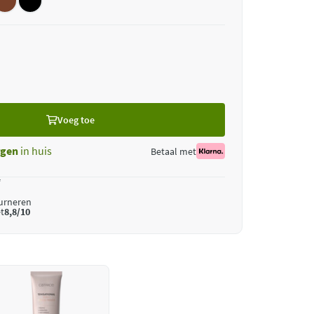
Voeg toe
gen
in huis
Betaal met
*
ourneren
t
8,8/10