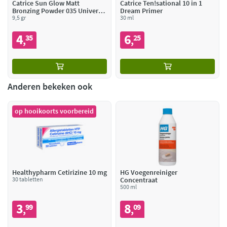
Catrice Sun Glow Matt
Catrice Ten!sational 10 in 1
Bronzing Powder 035 Universal
Dream Primer
Bronze
9,5 gr
30 ml
4
6
35
25
,
,
Anderen bekeken ook
op hooikoorts voorbereid
Healthypharm Cetirizine 10 mg
HG Voegenreiniger
30 tabletten
Concentraat
500 ml
3
8
99
09
,
,