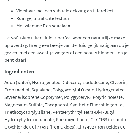
Vloeibaar met een subtiele dekking en filtereffect
Romige, ultralichte textuur
Met vitamine E en squalaan
De Soft Glam Filter Fluid is perfect voor een natuurlijke make-
up overdag. Breng een beetje van de fluid gelijkmatig aan op je
gezicht met een kwast, je vingers of een beauty blender – en je
bent klaar!
Ingrediënten
Aqua (water), Hydrogenated Didecene, Isododecane, Glycerin,
Propanediol, Squalane, Polyglyceryl-4 Oleate, Hydrogenated
Styrene/isoprene Copolymer, Polyglyceryl-3 Polyricinoleate,
Magnesium Sulfate, Tocopherol, Synthetic Fluorphlogopite,
Triethoxycaprylylsilane, Pentaerythrityl Tetra-Di-T-Butyl
Hydroxyhydrocinnamate, Phenoxyethanol, Ci 77163 (bismuth
Oxychloride), Ci 77491 (iron Oxides), Ci 77492 (iron Oxides), Ci