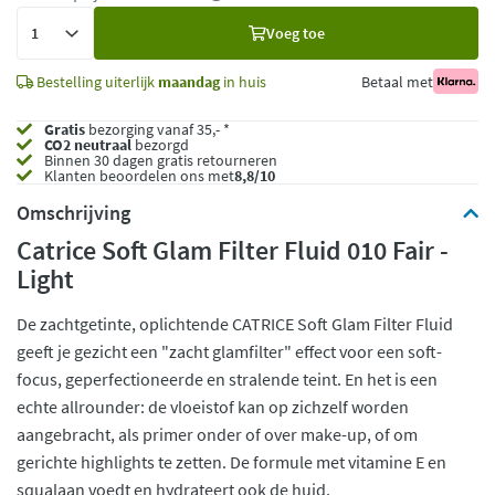
Voeg
Voeg toe
toe
Bestelling uiterlijk
maandag
in huis
Betaal met
Gratis
bezorging vanaf 35,- *
CO2 neutraal
bezorgd
Binnen 30 dagen gratis retourneren
Klanten beoordelen ons met
8,8/10
Omschrijving
Catrice Soft Glam Filter Fluid 010 Fair -
Light
De zachtgetinte, oplichtende CATRICE Soft Glam Filter Fluid
geeft je gezicht een "zacht glamfilter" effect voor een soft-
focus, geperfectioneerde en stralende teint. En het is een
echte allrounder: de vloeistof kan op zichzelf worden
aangebracht, als primer onder of over make-up, of om
gerichte highlights te zetten. De formule met vitamine E en
squalaan voedt en hydrateert ook de huid.