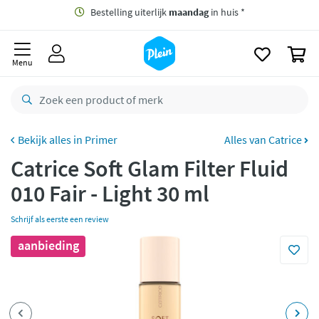
naar
oofdinhoud
Gratis
bezorging vanaf 35,- *
zoeken
0
Bestelling uiterlijk
maandag
in huis *
Menu
Gratis
retourneren
8,8/10
Goed
CO2 neutraal
bezorgd
Primer
Alles van Catrice
Catrice Soft Glam Filter Fluid
Betaal met Klarna
010 Fair - Light 30 ml
Schrijf als eerste een review
aanbieding