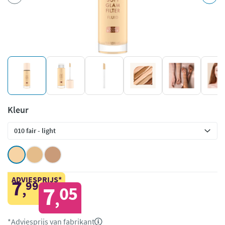
Kleur
ADVIESPRIJS*
7
99
,
7
05
,
*Adviesprijs van fabrikant