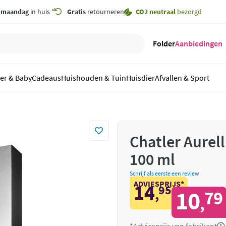
,
maandag
in huis *
Gratis
retourneren
CO2 neutraal
bezorgd
Folder
Aanbiedingen
er & Baby
Cadeaus
Huishouden & Tuin
Huisdier
Afvallen & Sport
Chatler Aurell
100 ml
Schrijf als eerste een review
ADVIESPRIJS*
14
95
,
10
79
,