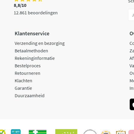
Sch
8,8/10
12.861 beoordelingen
Klantenservice
O
Verzending en bezorging
C
Betaalmethoden
Za
Rekeninginformatie
Af
Bestelproces
Va
Retourneren
O
Klachten
M
Garantie
In
Duurzaamheid