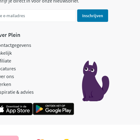
rijf je direct in voor onze nieuwsbrief.
Inschrijven
ver Plein
ontactgegevens
kelijk
filiate
catures
ver ons
erken
spiratie & advies