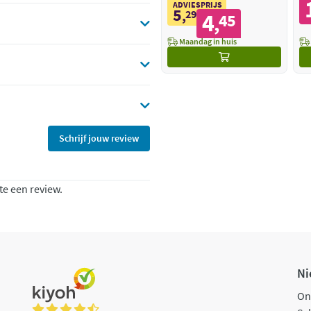
ADVIESPRIJS
5
,
29
4
45
,
Maandag in huis
Schrijf jouw review
te een review.
Ni
On