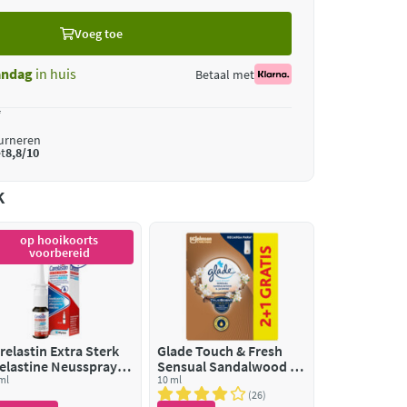
Voeg toe
ndag
in huis
Betaal met
*
ourneren
t
8,8/10
k
op hooikoorts
voorbereid
relastin Extra Sterk
Glade Touch & Fresh
elastine Neusspray
Sensual Sandalwood &
j Hooikoorts
ml
Jasmine
10 ml
26