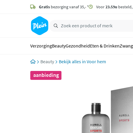
naar
hoofdinhoud
Gratis
bezorging vanaf 35,- *
Voor
23.59u
besteld
zoeken
Verzorging
Beauty
Gezondheid
Eten & Drinken
Zwang
Beauty
Voor hem
aanbieding