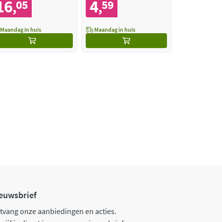
16
4
05
59
,
,
Maandag in huis
Maandag in huis
euwsbrief
tvang onze aanbiedingen en acties.