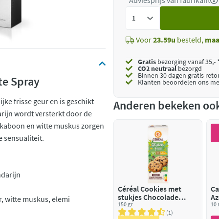
*Adviesprijs van fabrikant
Voeg
toe
Voor
23.59u
besteld,
maa
Gratis
bezorging vanaf 35,- 
CO2 neutraal
bezorgd
Binnen 30 dagen gratis ret
tte Spray
Klanten beoordelen ons me
e frisse geur en is geschikt
Anderen bekeken oo
ijn wordt versterkt door de
nkaboon en witte muskus zorgen
 sensualiteit.
darijn
Céréal Cookies met
Ca
stukjes Chocolade
Az
r, witte muskus, elemi
Glutenvrij en
150 gr
bi
10 
Lactosevrij
1