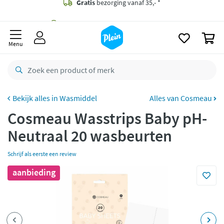
naar
oofdinhoud
Gratis
bezorging vanaf 35,- *
zoeken
0
Voor
23.59u
besteld,
morgen
in huis *
Menu
Gratis
retourneren
8,8/10
Goed
CO2 neutraal
bezorgd
Wasmiddel
Alles van Cosmeau
Cosmeau Wasstrips Baby pH-
Betaal met Klarna
Neutraal 20 wasbeurten
Schrijf als eerste een review
aanbieding