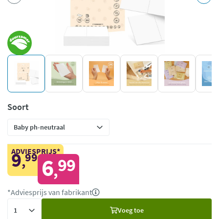
Soort
ADVIESPRIJS*
9
99
,
6
99
,
*Adviesprijs van fabrikant
Voeg
Voeg toe
toe