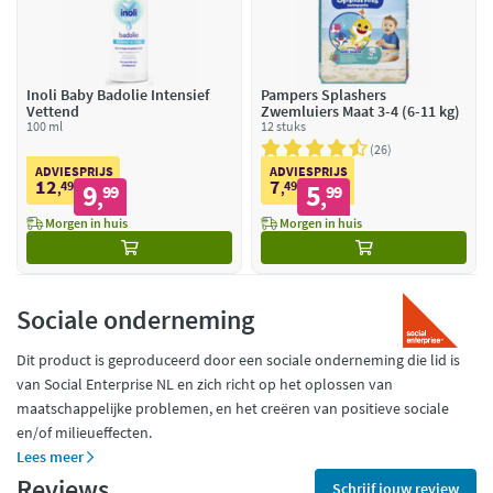
Inoli Baby Badolie Intensief
Pampers Splashers
Vettend
Zwemluiers Maat 3-4 (6-11 kg)
100 ml
12 stuks
26
ADVIESPRIJS
ADVIESPRIJS
12
7
49
9
49
5
,
99
,
99
,
,
Morgen in huis
Morgen in huis
Sociale onderneming
Dit product is geproduceerd door een sociale onderneming die lid is
van Social Enterprise NL en zich richt op het oplossen van
maatschappelijke problemen, en het creëren van positieve sociale
en/of milieueffecten.
Lees meer
Reviews
Schrijf jouw review