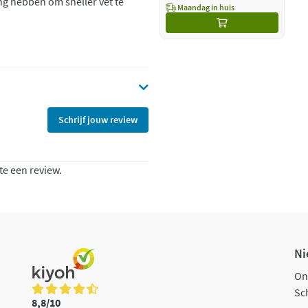
ng hebben om sneller vet te
Maandag in huis
Schrijf jouw review
te een review.
Ni
On
Sch
8,8/10