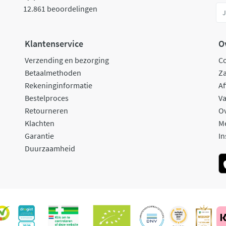
12.861 beoordelingen
Klantenservice
O
Verzending en bezorging
C
Betaalmethoden
Za
Rekeninginformatie
Af
Bestelproces
Va
Retourneren
O
Klachten
M
Garantie
In
Duurzaamheid