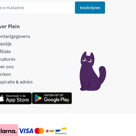
Inschrijven
ver Plein
ontactgegevens
kelijk
filiate
catures
ver ons
erken
spiratie & advies