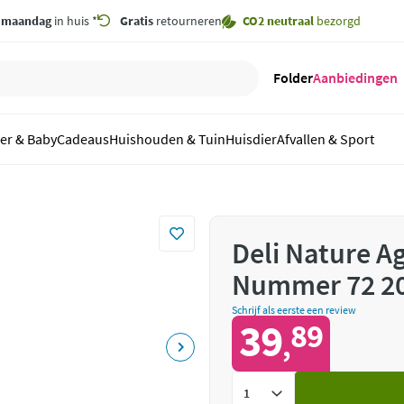
,
maandag
in huis *
Gratis
retourneren
CO2 neutraal
bezorgd
Folder
Aanbiedingen
er & Baby
Cadeaus
Huishouden & Tuin
Huisdier
Afvallen & Sport
Deli Nature 
Nummer 72 20
Schrijf als eerste een review
39
89
,
Voeg