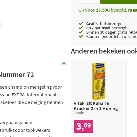
toe
Voor
23.59u
besteld,
maa
Gratis
thuisbezorgd
CO2 neutraal
bezorgd
Binnen 30 dagen gratis ret
Klanten beoordelen ons me
Anderen bekeken oo
 Nummer 72
 een champion mengeling voor
zaad EXTRA. Internationaal
kaketoes die de neiging hebben
Vitakraft Kanarie
Kracker 2 in 1 Honing
2 stuks
wergpapegaaien
3
69
,
gebruikt door topkwekers