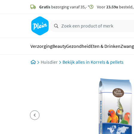
naar
hoofdinhoud
Gratis
bezorging vanaf 35,- *
Voor
23.59u
besteld
zoeken
Verzorging
Beauty
Gezondheid
Eten & Drinken
Zwang
Huisdier
Korrels & pellets