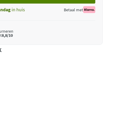
ndag
in huis
Betaal met
ourneren
t
8,8/10
k