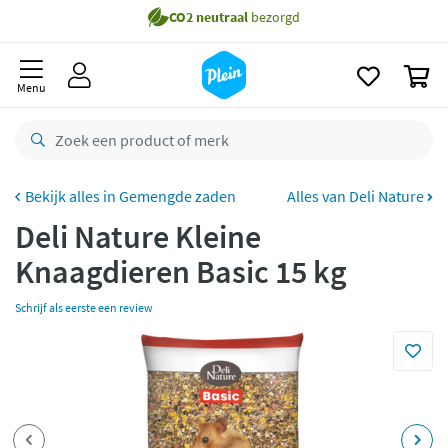
Gratis
bezorging vanaf 35,- *
naar
oofdinhoud
zoeken
Voor
23.59u
besteld,
morgen
in huis *
0
Menu
Gratis
retourneren
8,8/10
Goed
CO2 neutraal
bezorgd
Gemengde zaden
Alles van Deli Nature
Betaal met Klarna
Deli Nature Kleine
Knaagdieren Basic 15 kg
Schrijf als eerste een review