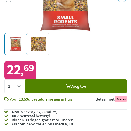
22
69
,
Voeg
Voeg toe
toe
Voor
23.59u
besteld,
morgen
in huis
Betaal met
Gratis
bezorging vanaf 35,- *
CO2 neutraal
bezorgd
Binnen 30 dagen gratis retourneren
Klanten beoordelen ons met
8,8/10