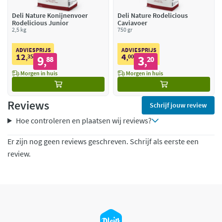
Deli Nature Konijnenvoer
Deli Nature Rodelicious
Rodelicious Junior
Caviavoer
2,5 kg
750 gr
ADVIESPRIJS
ADVIESPRIJS
12
4
35
9
00
3
,
88
,
20
,
,
Morgen in huis
Morgen in huis
Reviews
Schrijf jouw review
Hoe controleren en plaatsen wij reviews?
Er zijn nog geen reviews geschreven. Schrijf als eerste een
review.