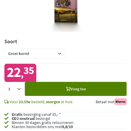
Soort
22
35
,
Voeg
Voeg toe
toe
Voor
23.59u
besteld,
morgen
in huis
Betaal met
Gratis
bezorging vanaf 35,- *
CO2 neutraal
bezorgd
Binnen 30 dagen gratis retourneren
Klanten beoordelen ons met
8,8/10