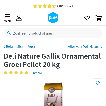
naar
oofdinhoud
Gratis
bezorging vanaf 35,- *
zoeken
0
Voor
23.59u
besteld,
morgen
in huis *
Menu
Gratis
retourneren
8,8/10
Goed
CO2 neutraal
bezorgd
Voer
Alles van Deli Nature
Deli Nature Gallix Ornamental
Betaal met Klarna
Groei Pellet 20 kg
(1 review)