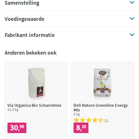
Samenstelling
Voedingswaarde
Fabrikant informatie
Anderen bekeken ook
Via Organica Bio Scharrelmix
Deli Nature Greenline Energy
12,5 kg
Mix
2 kg
2
30
8
95
25
,
,