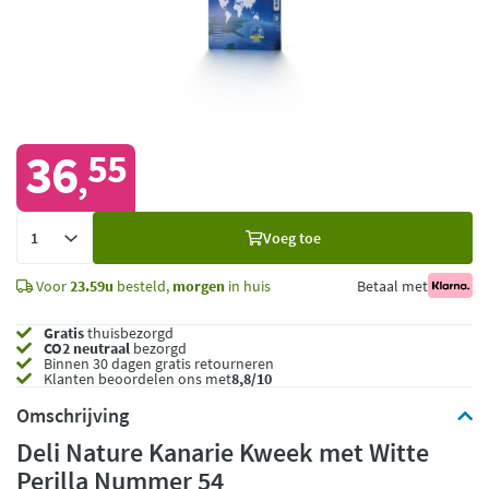
36
55
,
Voeg
Voeg toe
toe
Voor
23.59u
besteld,
morgen
in huis
Betaal met
Gratis
thuisbezorgd
CO2 neutraal
bezorgd
Binnen 30 dagen gratis retourneren
Klanten beoordelen ons met
8,8/10
Omschrijving
Deli Nature Kanarie Kweek met Witte
Perilla Nummer 54