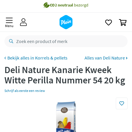
naar
Gratis
bezorging vanaf 35,- *
oofdinhoud
zoeken
Voor
23.59u
besteld,
morgen
in huis *
0
Menu
Gratis
retourneren
8,8/10
Goed
CO2 neutraal
bezorgd
Korrels & pellets
Alles van Deli Nature
Betaal met Klarna
Deli Nature Kanarie Kweek
Witte Perilla Nummer 54 20 kg
Schrijf als eerste een review