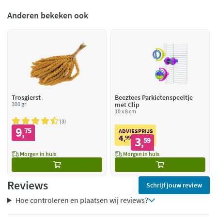
Anderen bekeken ook
Trosgierst
Beeztees Parkietenspeeltje
300 gr
met Clip
10 x 8 cm
3
9
75
,
ADVIESPRIJS
4
99
3
,
59
,
Morgen in huis
Morgen in huis
Reviews
Schrijf jouw review
Hoe controleren en plaatsen wij reviews?