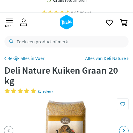
naar
oofdinhoud
Gratis
bezorging vanaf 35,- *
zoeken
0
Bestelling uiterlijk
maandag
in huis *
Menu
Gratis
retourneren
8,8/10
Goed
CO2 neutraal
bezorgd
Voer
Alles van Deli Nature
Deli Nature Kuiken Graan 20
Betaal met Klarna
kg
(1 review)