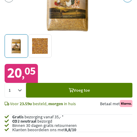
20
05
,
Voeg
Voeg toe
toe
Voor
23.59u
besteld,
morgen
in huis
Betaal met
Gratis
bezorging vanaf 35,- *
CO2 neutraal
bezorgd
Binnen 30 dagen gratis retourneren
Klanten beoordelen ons met
8,8/10