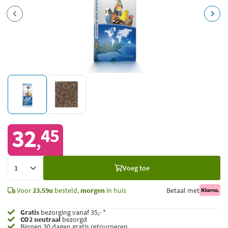
32
45
,
Voeg
Voeg toe
toe
Voor
23.59u
besteld,
morgen
in huis
Betaal met
Gratis
bezorging vanaf 35,- *
CO2 neutraal
bezorgd
Binnen 30 dagen gratis retourneren