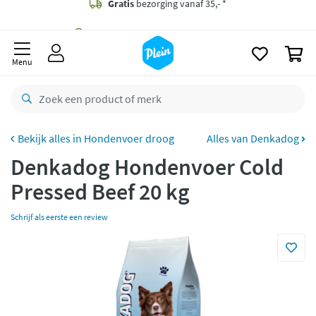
naar
oofdinhoud
Gratis
bezorging vanaf 35,- *
zoeken
0
Bestelling uiterlijk
maandag
in huis *
Menu
Gratis
retourneren
8,8/10
Goed
CO2 neutraal
bezorgd
Hondenvoer droog
Alles van Denkadog
Denkadog Hondenvoer Cold
Betaal met Klarna
Pressed Beef 20 kg
Schrijf als eerste een review