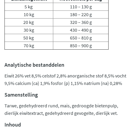
5 kg
110 – 130 g
10 kg
180 – 220 g
20 kg
320 – 360 g
30 kg
430 – 490 g
50 kg
650 – 810 g
70 kg
850 – 900 g
Analytische bestanddelen
Eiwit 26% vet 8,5% celstof 2,8% anorganische stof 8,5% vocht
9,5% calcium (ca) 1,9% fosfor (p) 1,15% natrium (na) 0,28%
Samenstelling
Tarwe, gedehydreerd rund, mais, gedroogde bietenpulp,
dierlijk eiwitextract, gedehydreerd gevogelte, dierlijk vet.
Inhoud