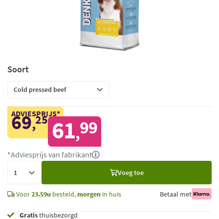
Soort
ADVIESPRIJS*
69
25
,
61
99
,
*Adviesprijs van fabrikant
Voeg
Voeg toe
toe
Voor
23.59u
besteld,
morgen
in huis
Betaal met
Gratis
thuisbezorgd