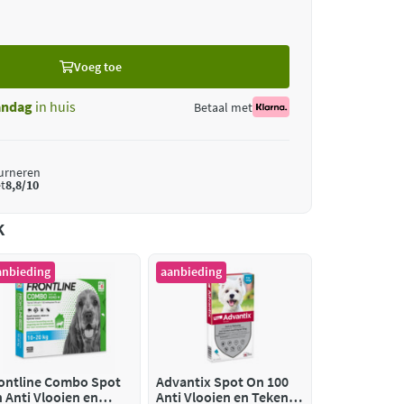
Voeg toe
ndag
in huis
Betaal met
ourneren
t
8,8/10
k
anbieding
aanbieding
ontline Combo Spot
Advantix Spot On 100
 Anti Vlooien en
Anti Vlooien en Teken