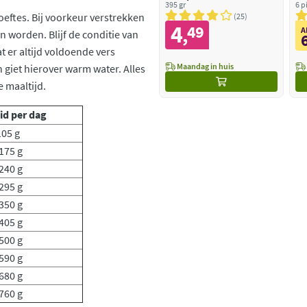
Hondenvoer Nat Kip -
395 gr
Te
6 p
oeftes. Bij voorkeur verstrekken
Lam
10
25
4
49
,
A
n worden. Blijf de conditie van
 er altijd voldoende vers
Maandag in huis
 giet hierover warm water. Alles
 maaltijd.
id per dag
105 g
175 g
240 g
295 g
350 g
405 g
500 g
590 g
680 g
760 g