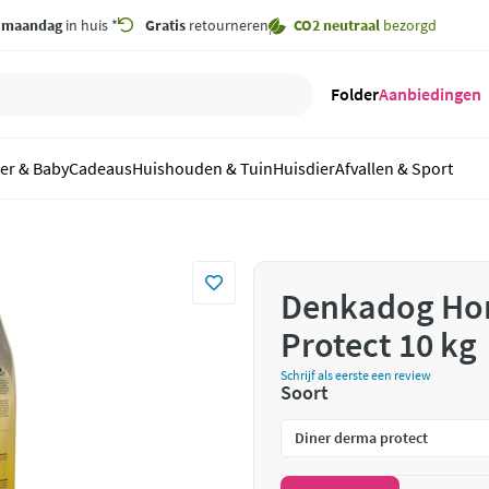
,
maandag
in huis *
Gratis
retourneren
CO2 neutraal
bezorgd
Folder
Aanbiedingen
er & Baby
Cadeaus
Huishouden & Tuin
Huisdier
Afvallen & Sport
Denkadog Ho
Protect 10 kg
Schrijf als eerste een review
Soort