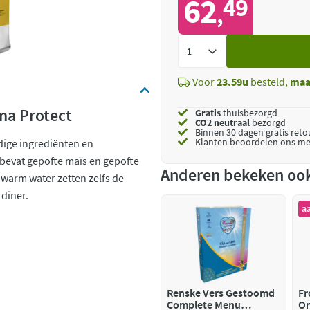
62
49
,
Voeg
toe
Voor
23.59u
besteld,
maa
ma Protect
Gratis
thuisbezorgd
CO2 neutraal
bezorgd
Binnen 30 dagen gratis ret
Klanten beoordelen ons me
dige ingrediënten en
 bevat gepofte maïs en gepofte
Anderen bekeken oo
warm water zetten zelfs de
 diner.
a
Renske Vers Gestoomd
Fr
Complete Menu
On