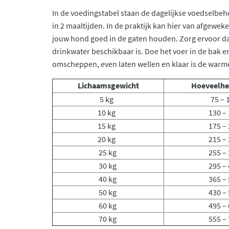
In de voedingstabel staan de dagelijkse voedselbeh
in 2 maaltijden. In de praktijk kan hier van afgeweke
jouw hond goed in de gaten houden. Zorg ervoor dat
drinkwater beschikbaar is. Doe het voer in de bak en
omscheppen, even laten wellen en klaar is de warme
Lichaamsgewicht
Hoeveelhe
5 kg
75 – 
10 kg
130 – 
15 kg
175 – 
20 kg
215 – 
25 kg
255 – 
30 kg
295 – 
40 kg
365 – 
50 kg
430 – 
60 kg
495 – 
70 kg
555 – 