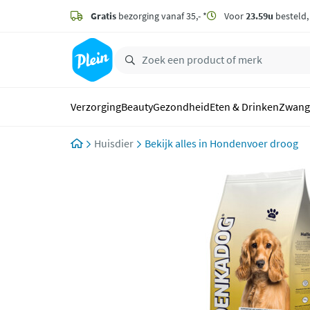
naar
hoofdinhoud
Gratis
bezorging vanaf 35,- *
Voor
23.59u
besteld
zoeken
Verzorging
Beauty
Gezondheid
Eten & Drinken
Zwang
Huisdier
Hondenvoer droog