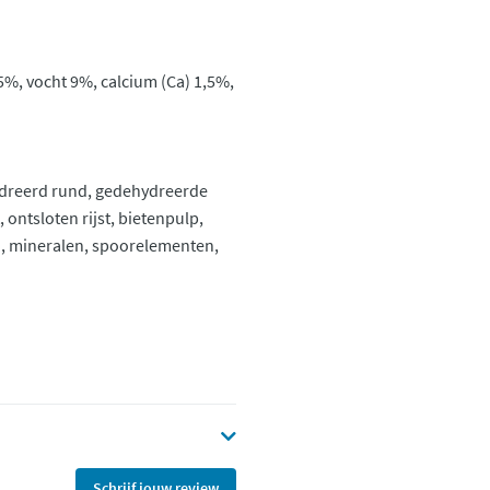
,5%, vocht 9%, calcium (Ca) 1,5%,
ydreerd rund, gedehydreerde
 ontsloten rijst, bietenpulp,
nen, mineralen, spoorelementen,
Schrijf jouw review