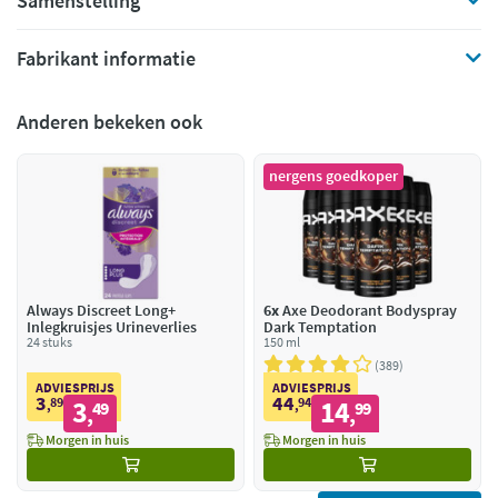
Samenstelling
Fabrikant informatie
Anderen bekeken ook
nergens goedkoper
Always Discreet Long+
6x
Axe Deodorant Bodyspray
Inlegkruisjes Urineverlies
Dark Temptation
24 stuks
150 ml
389
ADVIESPRIJS
ADVIESPRIJS
3
44
89
3
94
14
,
49
,
99
,
,
Morgen in huis
Morgen in huis