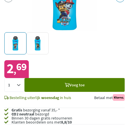
2
69
,
Voeg
Voeg toe
toe
Bestelling uiterlijk
woensdag
in huis
Betaal met
Gratis
bezorging vanaf 35,- *
CO2 neutraal
bezorgd
Binnen 30 dagen gratis retourneren
Klanten beoordelen ons met
8,8/10