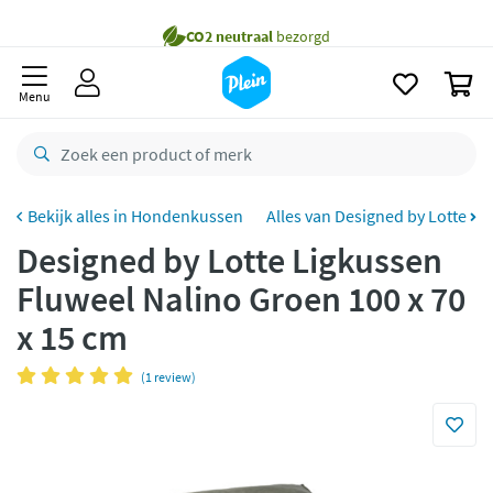
naar
Gratis
bezorging vanaf 35,- *
oofdinhoud
zoeken
Voor
23.59u
besteld,
maandag
in huis *
0
Menu
Gratis
retourneren
8,8/10
Goed
CO2 neutraal
bezorgd
Hondenkussen
Alles van Designed by Lotte
Betaal met Klarna
Designed by Lotte Ligkussen
Fluweel Nalino Groen 100 x 70
x 15 cm
(1 review)