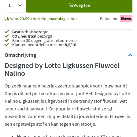
Voeg
Voeg toe
toe
Voor
23.59u
besteld,
maandag
in huis
Betaal met
Gratis
thuisbezorgd
CO2 neutraal
bezorgd
Binnen 30 dagen gratis retourneren
Klanten beoordelen ons met
8,8/10
Omschrijving
Designed by Lotte Ligkussen Fluweel
Nalino
Op zoek naar een heerlijk zachte slaapplek voor jouw hond?
Dan is dit het perfecte kussen voor jou! Het Designed by Lotte
Nalino Ligkussen is uitgevoerd in de trendy stof fluweel, wat
super zacht aanvoelt. De populaire fluwele stof zorgt
bovendien voor een chique detail in jouw interieur. Fluweel is
een erg stevige stof en kan tegen een stootje.
Hoes is uitwasbaar in de wasmachine op 30 graden