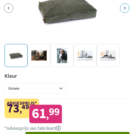
Kleur
ADVIESPRIJS*
73
49
,
61
99
,
*Adviesprijs van fabrikant