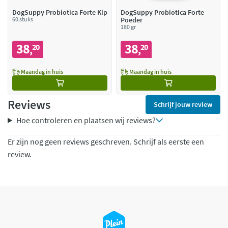
DogSuppy Probiotica Forte Kip
DogSuppy Probiotica Forte
60 stuks
Poeder
180 gr
38
38
20
20
,
,
Maandag in huis
Maandag in huis
Reviews
Schrijf jouw review
Hoe controleren en plaatsen wij reviews?
Er zijn nog geen reviews geschreven. Schrijf als eerste een
review.