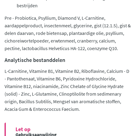
bestrijden
Pre - Probiotica, Psyllium, Diamond V, L-Carnitine,
aardappelproduct, insectenmeel, glycerine, gist (12.1.5), gist &
delen daarvan, rode bietensap, plantaardige olie, psyllium,
cichoreiwortelpoeder, erwtenmeel, cranberry, calcium,
pectine, lactobacillus Helveticus HA-122, coenzyme Q10.
Analytische bestanddelen
L-Carnitine, Vitamine B1, Vitamine B2, Riboflavine, Calcium - D
- Pantothenaat, Vitamine B6, Pyridoxine Hydrochloride,
Vitamine B12, niacinamide, Zinc Chelate of Glycine Hydrate
(solid) - Zinc, L-Glutamine, Clinoptilolite from sedimenary
origin, Bacillus Subtilis, Mengsel van aromatische stoffen,
Acacia Gum & Enterococcus Faecium.
Let op
Gebruiksaanwijzing