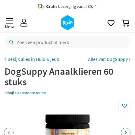
naar
Gratis
bezorging vanaf 35,- *
oofdinhoud
zoeken
Voor
23.59u
besteld,
maandag
in huis *
0
Menu
Gratis
retourneren
8,8/10
Goed
CO2 neutraal
bezorgd
Huid & jeuk
Alles van DogSuppy
Betaal met Klarna
DogSuppy Anaalklieren 60
stuks
Schrijf als eerste een review