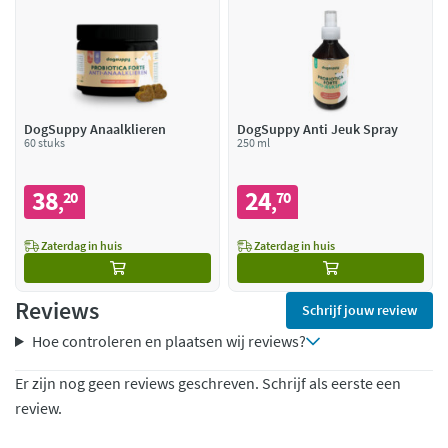
DogSuppy Anaalklieren
DogSuppy Anti Jeuk Spray
60 stuks
250 ml
38
24
20
70
,
,
Zaterdag in huis
Zaterdag in huis
Reviews
Schrijf jouw review
Hoe controleren en plaatsen wij reviews?
Er zijn nog geen reviews geschreven. Schrijf als eerste een
review.