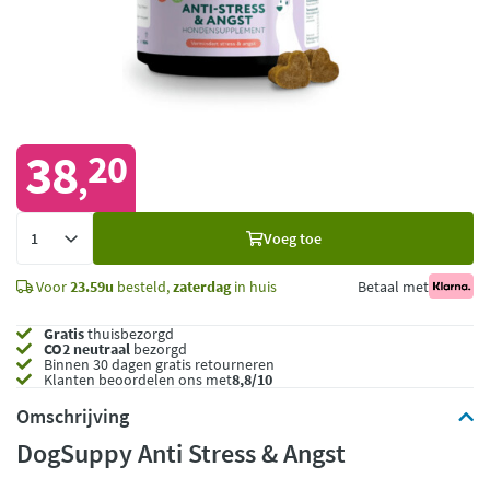
38
20
,
Voeg
Voeg toe
toe
Voor
23.59u
besteld,
zaterdag
in huis
Betaal met
Gratis
thuisbezorgd
CO2 neutraal
bezorgd
Binnen 30 dagen gratis retourneren
Klanten beoordelen ons met
8,8/10
Omschrijving
DogSuppy Anti Stress & Angst