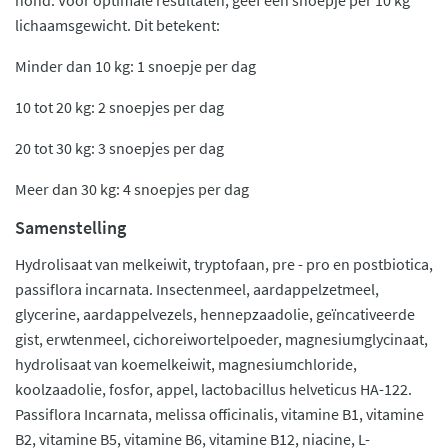
hond. Voor optimale resultaten, geef één snoepje per 10 kg
lichaamsgewicht. Dit betekent:
Minder dan 10 kg: 1 snoepje per dag
10 tot 20 kg: 2 snoepjes per dag
20 tot 30 kg: 3 snoepjes per dag
Meer dan 30 kg: 4 snoepjes per dag
Samenstelling
Hydrolisaat van melkeiwit, tryptofaan, pre - pro en postbiotica,
passiflora incarnata. Insectenmeel, aardappelzetmeel,
glycerine, aardappelvezels, hennepzaadolie, geïncativeerde
gist, erwtenmeel, cichoreiwortelpoeder, magnesiumglycinaat,
hydrolisaat van koemelkeiwit, magnesiumchloride,
koolzaadolie, fosfor, appel, lactobacillus helveticus HA-122.
Passiflora Incarnata, melissa officinalis, vitamine B1, vitamine
B2, vitamine B5, vitamine B6, vitamine B12, niacine, L-