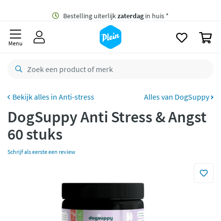
naar
oofdinhoud
Gratis
bezorging vanaf 35,- *
zoeken
0
Bestelling uiterlijk
zaterdag
in huis *
Menu
Gratis
retourneren
8,8/10
Goed
CO2 neutraal
bezorgd
Anti-stress
Alles van DogSuppy
DogSuppy Anti Stress & Angst
Betaal met Klarna
60 stuks
Schrijf als eerste een review