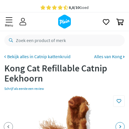
naar
oofdinhoud
Gratis
bezorging vanaf 35,- *
zoeken
0
Voor
23.59u
besteld,
maandag
in huis *
Menu
Gratis
retourneren
8,8/10
Goed
CO2 neutraal
bezorgd
Catnip kattenkruid
Alles van Kong
Kong Cat Refillable Catnip
Betaal met Klarna
Eekhoorn
Schrijf als eerste een review