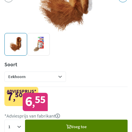
Soort
ADVIESPRIJS*
7
50
,
6
55
,
*Adviesprijs van fabrikant
Voeg
Voeg toe
toe