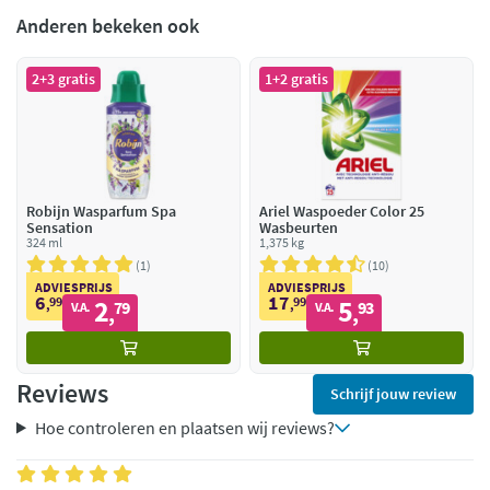
Anderen bekeken ook
2+3 gratis
1+2 gratis
Robijn Wasparfum Spa
Ariel Waspoeder Color 25
Sensation
Wasbeurten
324 ml
1,375 kg
1
10
ADVIESPRIJS
ADVIESPRIJS
6
17
99
2
99
5
,
79
,
93
V.A.
V.A.
,
,
Reviews
Schrijf jouw review
Hoe controleren en plaatsen wij reviews?