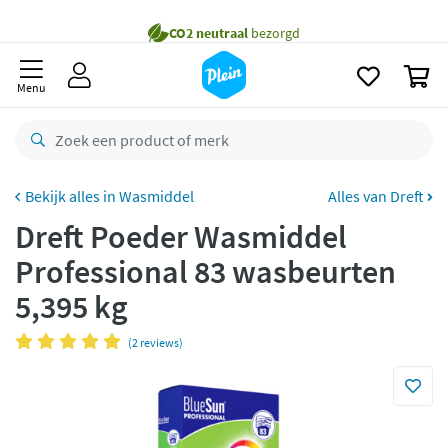
naar
Gratis
bezorging vanaf 35,- *
oofdinhoud
zoeken
Bestelling uiterlijk
zaterdag
in huis *
0
Menu
Gratis
retourneren
8,8/10
Goed
CO2 neutraal
bezorgd
Wasmiddel
Alles van Dreft
Betaal met Klarna
Dreft Poeder Wasmiddel
Professional 83 wasbeurten
5,395 kg
(2 reviews)