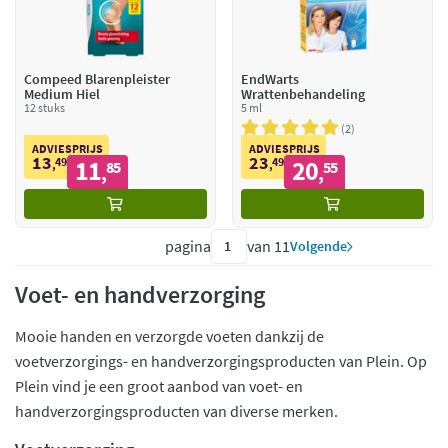
Compeed Blarenpleister
EndWarts
Medium Hiel
Wrattenbehandeling
12 stuks
5 ml
2
ADVIESPRIJS
ADVIESPRIJS
13
23
49
11
49
20
,
85
,
55
,
,
pagina
van 11
Volgende
Voet- en handverzorging
Mooie handen en verzorgde voeten dankzij de
voetverzorgings- en handverzorgingsproducten van Plein. Op
Plein vind je een groot aanbod van voet- en
handverzorgingsproducten van diverse merken.