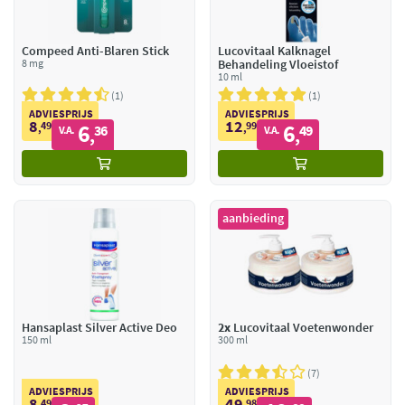
Compeed Anti-Blaren Stick
Lucovitaal Kalknagel
8 mg
Behandeling Vloeistof
10 ml
1
1
ADVIESPRIJS
ADVIESPRIJS
8
12
49
6
99
6
,
36
,
49
V.A.
V.A.
,
,
aanbieding
Hansaplast Silver Active Deo
2x
Lucovitaal Voetenwonder
150 ml
300 ml
7
ADVIESPRIJS
ADVIESPRIJS
8
49
49
98