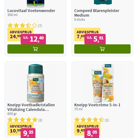
Lucovitaal Voetenwonder
Compeed Blarenpleister
300 ml
Medium
6 stuks
7
ADVIESPRIJS
ADVIESPRIJS
24
7
99
12
89
5
,
49
,
91
V.A.
V.A.
,
,
Kneipp Voetbadkristallen
Kneipp Voetcrème 5-in-1
Vitalizing Calendula
75 ml
Sinaasappelolie
600 gr
2
1
ADVIESPRIJS
ADVIESPRIJS
10
9
99
9
49
8
,
35
,
05
,
,