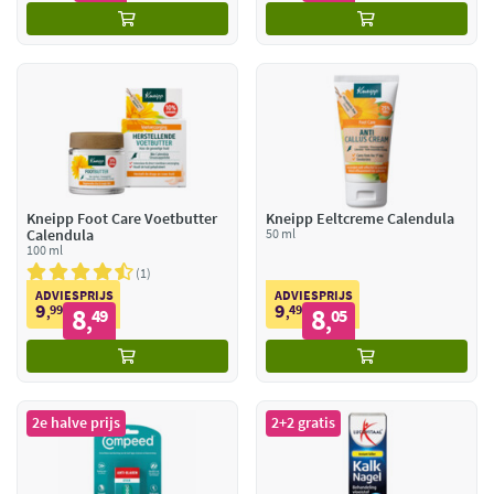
Kneipp Foot Care Voetbutter
Kneipp Eeltcreme Calendula
Calendula
50 ml
100 ml
1
ADVIESPRIJS
ADVIESPRIJS
9
9
99
8
49
8
,
49
,
05
,
,
2e halve prijs
2+2 gratis