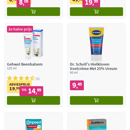
8
19
,
05
,
99
,
,
2e halve prijs
Gehwol Beenbalsem
Dr. Scholl's Hielkloven
125 ml
Voetcrème Met 25% Ureum
60 ml
1
9
45
,
ADVIESPRIJS
19
99
14
,
99
V.A.
,