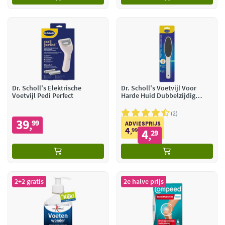
Dr. Scholl's Elektrische
Dr. Scholl's Voetvijl Voor
Voetvijl Pedi Perfect
Harde Huid Dubbelzijdig
Carbon
2
39
99
,
ADVIESPRIJS
4
99
4
,
29
,
2+2 gratis
2e halve prijs