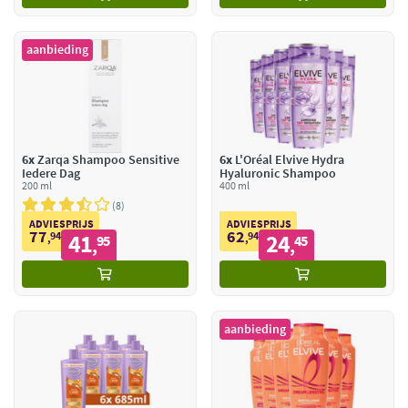
aanbieding
6x
Zarqa Shampoo Sensitive
6x
L'Oréal Elvive Hydra
Iedere Dag
Hyaluronic Shampoo
200 ml
400 ml
8
ADVIESPRIJS
ADVIESPRIJS
77
62
94
41
94
24
,
95
,
45
,
,
aanbieding