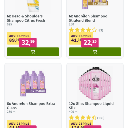
6x
Head & Shoulders
6x
Andrélon Shampoo
Shampoo Citrus Fresh
Stralend Blond
625 ml
250 ml
83
ADVIESPRIJS
ADVIESPRIJS
89
41
94
32
34
22
,
99
,
35
,
,
6x
Andrélon Shampoo Extra
12x
Gliss Shampoo Liquid
Glans
Silk
250 ml
400 ml
130
ADVIESPRIJS
ADVIESPRIJS
41
128
34
40