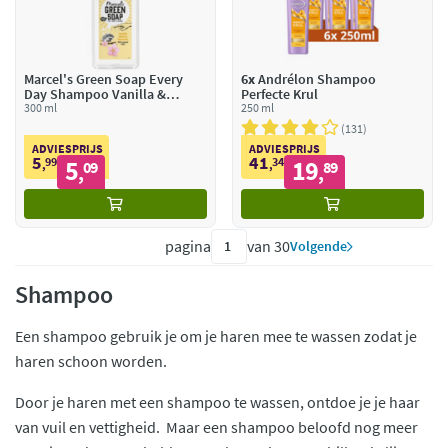
Marcel's Green Soap Every
6x
Andrélon Shampoo
Day Shampoo Vanilla &
Perfecte Krul
Cherry Blossom
300 ml
250 ml
131
ADVIESPRIJS
ADVIESPRIJS
5
41
99
5
34
19
,
09
,
89
,
,
pagina
van 30
Volgende
Shampoo
Een shampoo gebruik je om je haren mee te wassen zodat je
haren schoon worden.
Door je haren met een shampoo te wassen, ontdoe je je haar
van vuil en vettigheid. Maar een shampoo beloofd nog meer