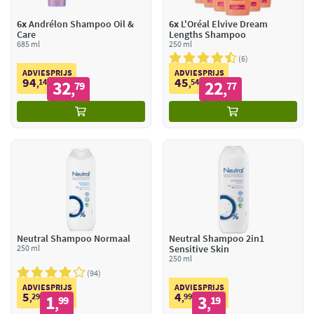
6x
Andrélon Shampoo Oil &
6x
L'Oréal Elvive Dream
Care
Lengths Shampoo
685 ml
250 ml
6
ADVIESPRIJS
ADVIESPRIJS
94
45
14
32
54
22
,
79
,
77
,
,
Neutral Shampoo Normaal
Neutral Shampoo 2in1
250 ml
Sensitive Skin
250 ml
94
ADVIESPRIJS
ADVIESPRIJS
5
4
29
1
99
3
,
99
,
19
,
,