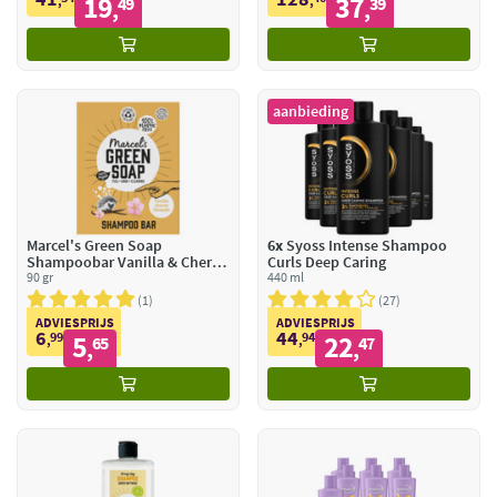
19
37
,
49
,
39
,
,
aanbieding
Marcel's Green Soap
6x
Syoss Intense Shampoo
Shampoobar Vanilla & Cherry
Curls Deep Caring
Blossom
90 gr
440 ml
1
27
ADVIESPRIJS
ADVIESPRIJS
6
44
99
5
94
22
,
65
,
47
,
,