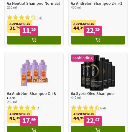
6x
Neutral Shampoo Normaal
6x
Andrélon Shampoo 2-in-1
250 ml
400 ml
94
ADVIESPRIJS
ADVIESPRIJS
31
44
74
11
34
22
,
26
,
29
,
,
aanbieding
6x
Andrélon Shampoo Oil &
6x
Syoss Oleo Shampoo
Care
440 ml
250 ml
1
64
ADVIESPRIJS
ADVIESPRIJS
41
44
34
17
94
22
,
69
,
47
,
,