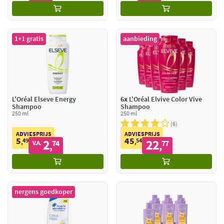
1+1 gratis
aanbieding
L'Oréal Elseve Energy
6x
L'Oréal Elvive Color Vive
Shampoo
Shampoo
250 ml
250 ml
6
ADVIESPRIJS
ADVIESPRIJS
5
45
49
2
54
22
,
74
,
77
V.A.
,
,
nergens goedkoper