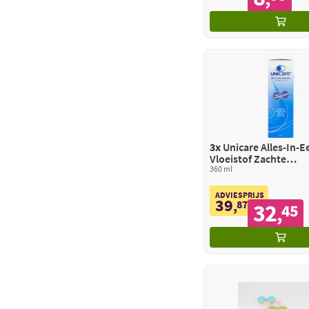
3x
Unicare Alles-In-E
Vloeistof Zachte
Contactlenzen
360 ml
ADVIESPRIJS
39
,
87
32
45
,