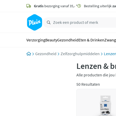
naar
hoofdinhoud
Gratis
bezorging vanaf 35,- *
Bestelling uiterlijk
za
zoeken
Verzorging
Beauty
Gezondheid
Eten & Drinken
Zwang
Gezondheid
Zelfzorghulpmiddelen
Lenzen
Lenzen & br
Alle producten die jou 
Plein heeft diverse st
50 Resultaten