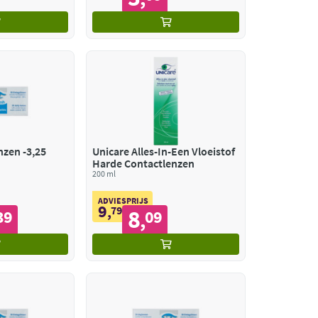
nzen -3,25
Unicare Alles-In-Een Vloeistof
Harde Contactlenzen
200 ml
ADVIESPRIJS
9
,
79
8
39
09
,