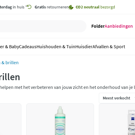
terdag
in huis *
Gratis
retourneren
CO2 neutraal
bezorgd
Folder
Aanbiedingen
er & Baby
Cadeaus
Huishouden & Tuin
Huisdier
Afvallen & Sport
 & brillen
illen
helpen met het verbeteren van jouw zicht en het onderhoud van je le
erktes van brillen en lenzen maar ook lenzenvloeistof, lenzenhouder