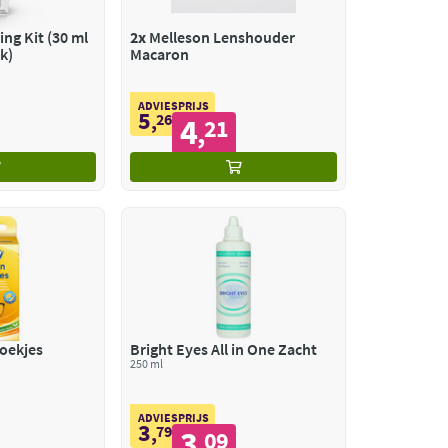
ing Kit (30 ml
2x
Melleson Lenshouder
k)
Macaron
ADVIESPRIJS
5
,
26
4
21
,
doekjes
Bright Eyes All in One Zacht
250 ml
ADVIESPRIJS
3
,
79
3
09
,