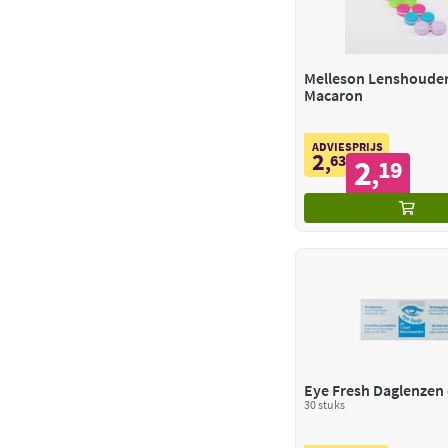
Melleson Lenshoude
Macaron
ADVIESPRIJS
2
,
63
2
19
,
Eye Fresh Daglenzen 
30 stuks