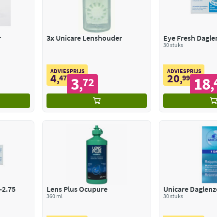
r
3x
Unicare Lenshouder
30 stuks
ADVIESPRIJS
ADVIESPRIJS
4
20
,
47
,
99
3
18
72
,
,
-2.75
Lens Plus Ocupure
Unicare Daglenz
360 ml
30 stuks