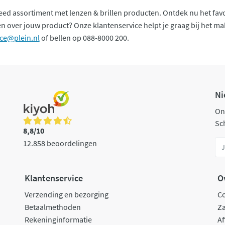
reed assortiment met lenzen & brillen producten. Ontdek nu het favor
n over jouw product? Onze klantenservice helpt je graag bij het mak
ice@plein.nl
of bellen op 088-8000 200.
Ni
On
Sch
8,8/10
12.858 beoordelingen
Klantenservice
O
Verzending en bezorging
C
Betaalmethoden
Za
Rekeninginformatie
Af