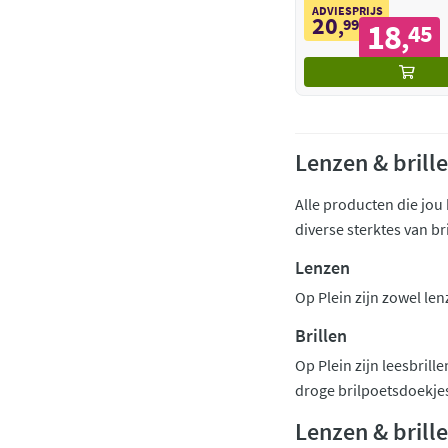
ADVIESPRIJS
20
,
99
18
45
,
Lenzen & brill
Alle producten die jou 
diverse sterktes van b
Lenzen
Op Plein zijn zowel le
Brillen
Op Plein zijn leesbrill
droge brilpoetsdoekjes
Lenzen & brill