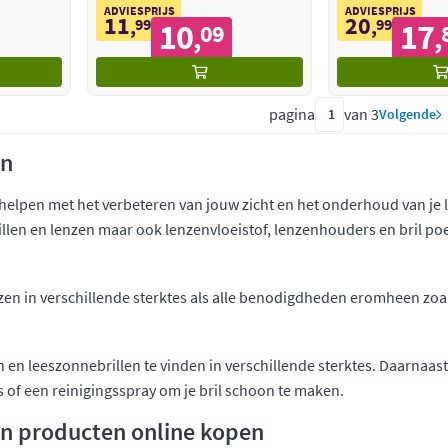
ADVIESPRIJS
ADVIESPRIJS
11
20
,
99
,
99
10
17
09
,
,
pagina
van 3
Volgende
en
helpen met het verbeteren van jouw zicht en het onderhoud van je len
rillen en lenzen maar ook lenzenvloeistof, lenzenhouders en bril po
nzen in verschillende sterktes als alle benodigdheden eromheen zoa
en en leeszonnebrillen te vinden in verschillende sterktes. Daarnaast
 of een reinigingsspray om je bril schoon te maken.
en producten online kopen