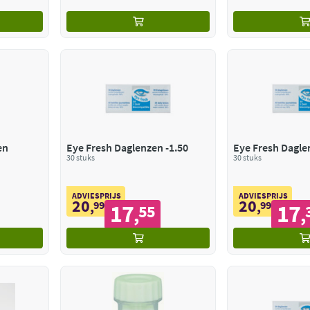
en
Eye Fresh Daglenzen -1.50
Eye Fresh Dagle
30 stuks
30 stuks
ADVIESPRIJS
ADVIESPRIJS
20
20
,
99
,
99
17
17
55
,
,