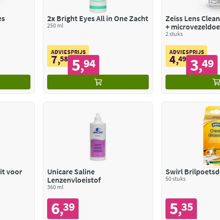
es
2x
Bright Eyes All in One Zacht
Zeiss Lens Clean
250 ml
+ microvezeldoe
2 stuks
ADVIESPRIJS
ADVIESPRIJS
7
4
,
58
,
49
5
3
94
49
,
,
it voor
Unicare Saline
Swirl Brilpoets
Lenzenvloeistof
50 stuks
360 ml
6
5
39
35
,
,