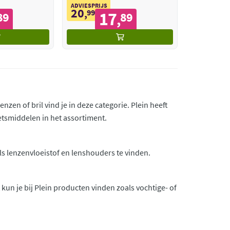
ADVIESPRIJS
20
,
99
17
89
89
,
zen of bril vind je in deze categorie. Plein heeft
etsmiddelen in het assortiment.
ls lenzenvloeistof en lenshouders te vinden.
 kun je bij Plein producten vinden zoals vochtige- of