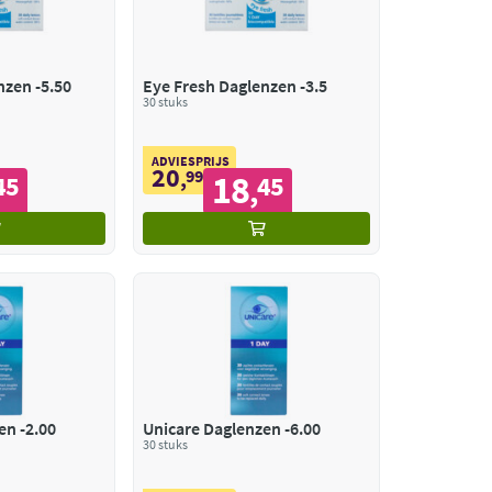
Eye Fresh Daglenzen -5.50
Eye Fresh Daglenzen -3.5
30 stuks
ADVIESPRIJS
20
,
99
18
45
45
,
en -2.00
Unicare Daglenzen -6.00
30 stuks