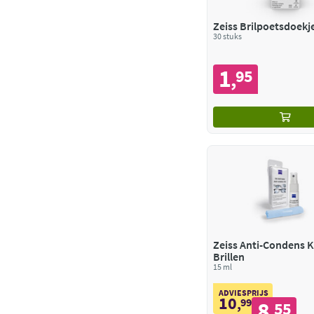
Zeiss Brilpoetsdoekj
30 stuks
1
95
,
Zeiss Anti-Condens K
Brillen
15 ml
ADVIESPRIJS
10
,
99
8
55
,