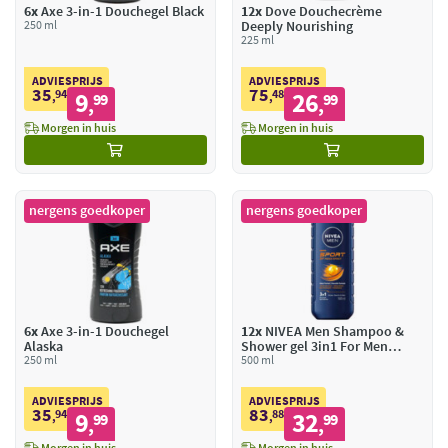
6x
Axe 3-in-1 Douchegel Black
12x
Dove Douchecrème
250 ml
Deeply Nourishing
225 ml
ADVIESPRIJS
ADVIESPRIJS
35
75
94
9
48
26
,
99
,
99
,
,
Morgen in huis
Morgen in huis
nergens goedkoper
nergens goedkoper
6x
Axe 3-in-1 Douchegel
12x
NIVEA Men Shampoo &
Alaska
Shower gel 3in1 For Men
250 ml
Sport
500 ml
ADVIESPRIJS
ADVIESPRIJS
35
83
94
9
88
32
,
99
,
99
,
,
Morgen in huis
Morgen in huis