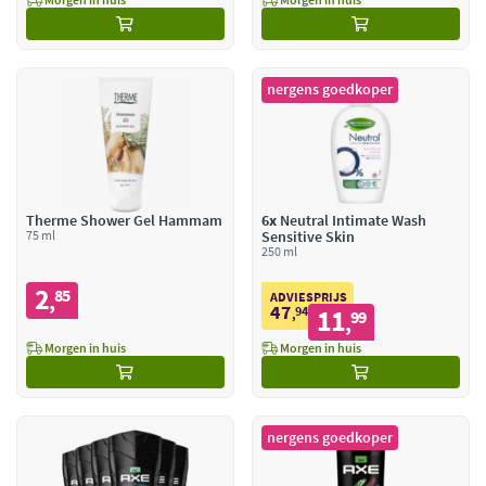
nergens goedkoper
Therme Shower Gel Hammam
6x
Neutral Intimate Wash
75 ml
Sensitive Skin
250 ml
2
85
,
ADVIESPRIJS
47
94
11
,
99
,
Morgen in huis
Morgen in huis
nergens goedkoper