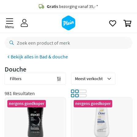
naar
oofdinhoud
Gratis
bezorging vanaf 35,- *
zoeken
0
Voor
23.59u
besteld,
morgen
in huis *
Menu
Gratis
retourneren
8,8/10
Goed
Bad & douche
CO2 neutraal
bezorgd
Douche
Betaal met Klarna
Filters
981 Resultaten
nergens goedkoper
nergens goedkoper