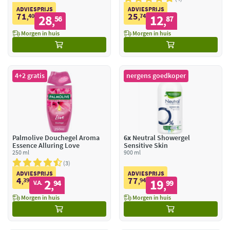
ADVIESPRIJS
ADVIESPRIJS
71
25
40
28
74
12
,
56
,
87
,
,
Morgen in huis
Morgen in huis
4+2 gratis
nergens goedkoper
Palmolive Douchegel Aroma
6x
Neutral Showergel
Essence Alluring Love
Sensitive Skin
250 ml
900 ml
3
ADVIESPRIJS
ADVIESPRIJS
4
77
39
2
94
19
,
94
,
99
V.A.
,
,
Morgen in huis
Morgen in huis