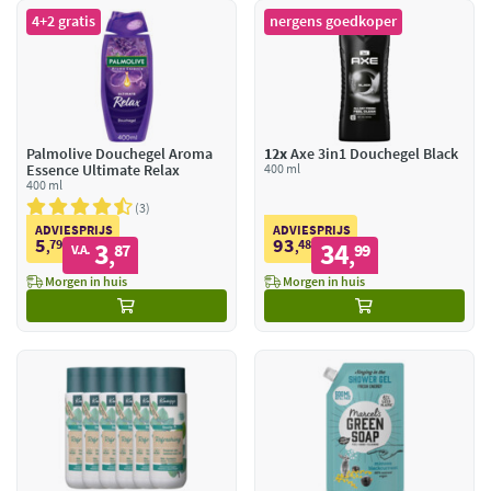
4+2 gratis
nergens goedkoper
Palmolive Douchegel Aroma
12x
Axe 3in1 Douchegel Black
Essence Ultimate Relax
400 ml
400 ml
3
ADVIESPRIJS
ADVIESPRIJS
5
93
79
3
48
34
,
87
,
99
V.A.
,
,
Morgen in huis
Morgen in huis