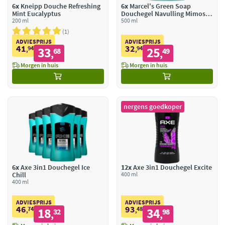
6x
Kneipp Douche Refreshing
6x
Marcel's Green Soap
Mint Eucalyptus
Douchegel Navulling Mimosa
200 ml
& Zwarte Bes
500 ml
1
ADVIESPRIJS
ADVIESPRIJS
41
32
94
33
94
25
,
68
,
49
,
,
Morgen in huis
Morgen in huis
nergens goedkoper
6x
Axe 3in1 Douchegel Ice
12x
Axe 3in1 Douchegel Excite
Chill
400 ml
400 ml
ADVIESPRIJS
ADVIESPRIJS
46
93
74
18
48
34
,
32
,
98
,
,