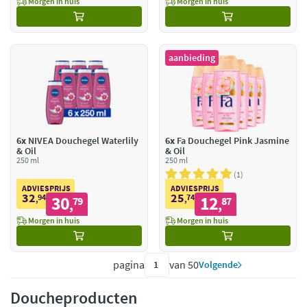
Morgen in huis
Morgen in huis
aanbieding
6x
NIVEA Douchegel Waterlily
6x
Fa Douchegel Pink Jasmine
& Oil
& Oil
250 ml
250 ml
1
ADVIESPRIJS
ADVIESPRIJS
32
25
94
30
74
12
,
79
,
87
,
,
Morgen in huis
Morgen in huis
pagina
van 50
Volgende
Doucheproducten