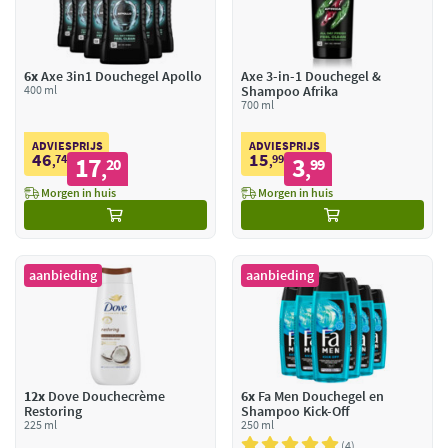
6x
Axe 3in1 Douchegel Apollo
Axe 3-in-1 Douchegel &
400 ml
Shampoo Afrika
700 ml
ADVIESPRIJS
ADVIESPRIJS
46
15
74
17
99
3
,
20
,
99
,
,
Morgen in huis
Morgen in huis
aanbieding
aanbieding
12x
Dove Douchecrème
6x
Fa Men Douchegel en
Restoring
Shampoo Kick-Off
225 ml
250 ml
4