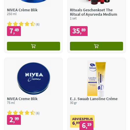
NIVEA Crème Blik
Rituals Geschenkset The
250 ml
Ritual of Ayurveda Medium
1 set
6
7
35
49
89
,
,
NIVEA Creme Blik
E.J. Swaab Lanoline Créme
75 ml
30 gr
6
2
99
,
ADVIESPRIJS
6
89
6
,
19
,