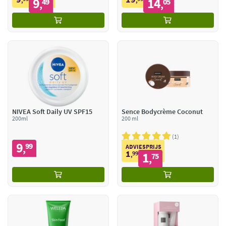
9
14
,
49
,
05
,
,
NIVEA Soft Daily UV SPF15
Sence Bodycrème Coconut
200ml
200 ml
1
9
99
,
ADVIESPRIJS
1
99
1
,
75
,