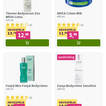
Therme Bodyserum Zen
NIVEA Crème Blik
White Lotus
400 ml
125 ml
4
6
ADVIESPRIJS
ADVIESPRIJS
13
11
79
12
99
5
,
65
,
99
,
,
aanbieding
Fenjal Miss Fenjal Bodycrème
Zarqa Bodycréme Sensitive
100 ml
200 ml
6
ADVIESPRIJS
ADVIESPRIJS
9
19
99
99