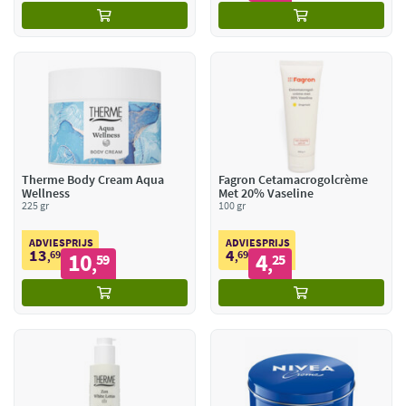
Therme Body Cream Aqua
Fagron Cetamacrogolcrème
Wellness
Met 20% Vaseline
225 gr
100 gr
ADVIESPRIJS
ADVIESPRIJS
13
4
69
10
69
4
,
59
,
25
,
,