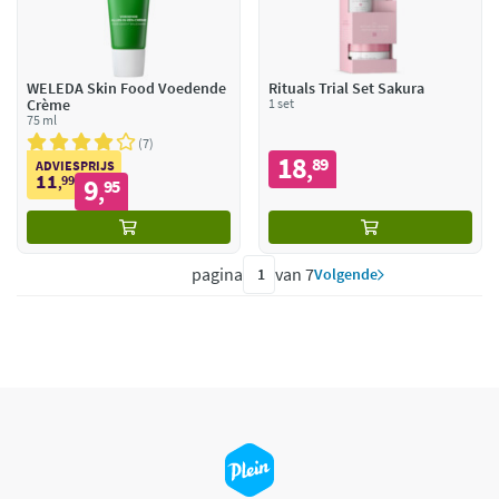
WELEDA Skin Food Voedende
Rituals Trial Set Sakura
Crème
1 set
75 ml
7
18
89
,
ADVIESPRIJS
11
99
9
,
95
,
pagina
van 7
Volgende