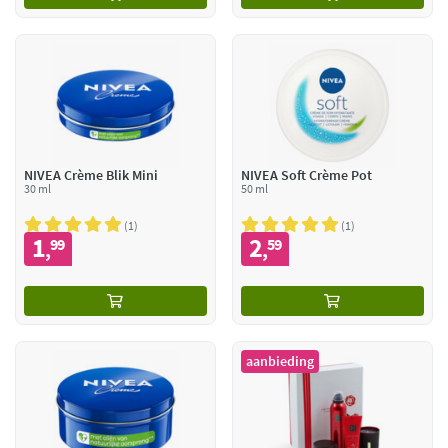
NIVEA Crème Blik Mini
NIVEA Soft Crème Pot
30 ml
50 ml
1
1
1
2
99
59
,
,
aanbieding