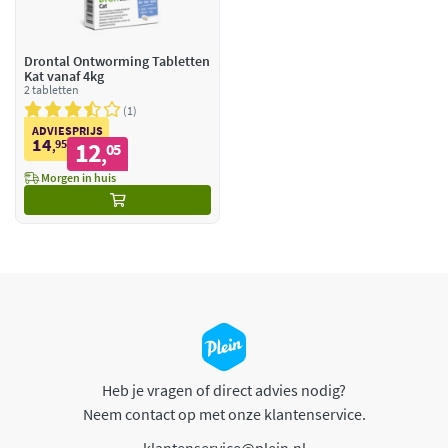
Drontal Ontworming Tabletten
Kat vanaf 4kg
2 tabletten
1
ADVIESPRIJS
14
95
12
,
05
,
Morgen in huis
Heb je vragen of direct advies nodig?
Neem contact op met onze klantenservice.
klantenservice@plein.nl