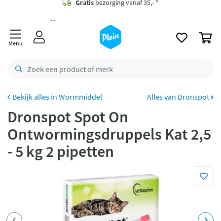
naar
oofdinhoud
Gratis
bezorging vanaf 35,- *
zoeken
0
Voor
23.59u
besteld,
morgen
in huis *
Menu
Gratis
retourneren
8,8/10
Goed
CO2 neutraal
bezorgd
Wormmiddel
Alles van Dronspot
Dronspot Spot On
Betaal met Klarna
Ontwormingsdruppels Kat 2,5
- 5 kg 2 pipetten