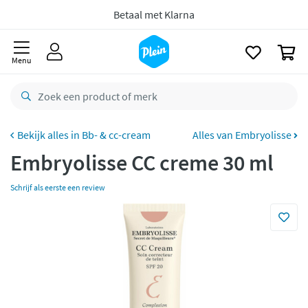
naar
Gratis
retourneren
oofdinhoud
zoeken
8,8/10
Goed
0
Menu
CO2 neutraal
bezorgd
Betaal met Klarna
Bb- & cc-cream
Alles van Embryolisse
Embryolisse CC creme 30 ml
Schrijf als eerste een review