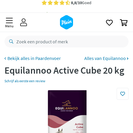
naar
oofdinhoud
Gratis
bezorging vanaf 35,- *
zoeken
0
Bestelling uiterlijk
zaterdag
in huis *
Menu
Gratis
retourneren
8,8/10
Goed
CO2 neutraal
bezorgd
Paardenvoer
Alles van Equilannoo
Equilannoo Active Cube 20 kg
Betaal met Klarna
Schrijf als eerste een review