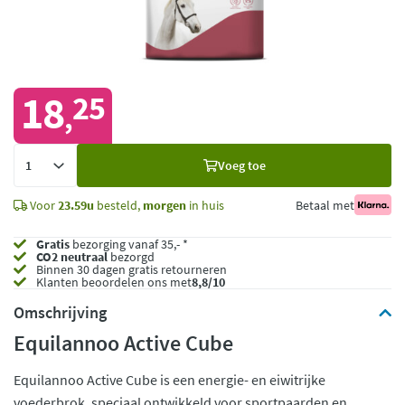
18
25
,
Voeg
Voeg toe
toe
Voor
23.59u
besteld,
morgen
in huis
Betaal met
Gratis
bezorging vanaf 35,- *
CO2 neutraal
bezorgd
Binnen 30 dagen gratis retourneren
Klanten beoordelen ons met
8,8/10
Omschrijving
Equilannoo Active Cube
Equilannoo Active Cube is een energie- en eiwitrijke
voederbrok, speciaal ontwikkeld voor sportpaarden en