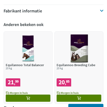
Fabrikant informatie
Anderen bekeken ook
Equilannoo Total Balancer
Equilannoo Breeding Cube
20 kg
20 kg
21
20
99
85
,
,
Morgen in huis
Morgen in huis