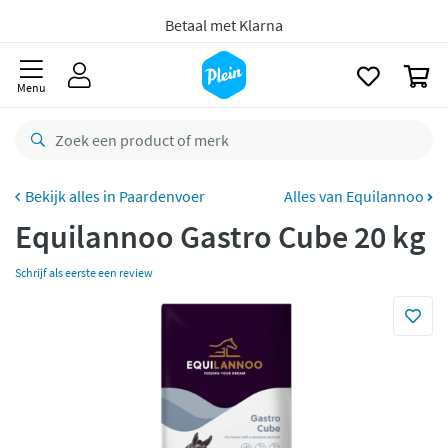
naar
Gratis
bezorging vanaf 35,- *
oofdinhoud
zoeken
Voor
23.59u
besteld,
morgen
in huis *
0
Menu
Gratis
retourneren
8,8/10
Goed
CO2 neutraal
bezorgd
Paardenvoer
Alles van Equilannoo
Betaal met Klarna
Equilannoo Gastro Cube 20 kg
Schrijf als eerste een review