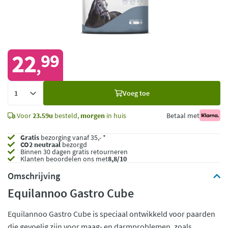
22
99
,
Voeg
Voeg toe
toe
Voor
23.59u
besteld,
morgen
in huis
Betaal met
Gratis
bezorging vanaf 35,- *
CO2 neutraal
bezorgd
Binnen 30 dagen gratis retourneren
Klanten beoordelen ons met
8,8/10
Omschrijving
Equilannoo Gastro Cube
Equilannoo Gastro Cube is speciaal ontwikkeld voor paarden
die gevoelig zijn voor maag- en darmproblemen, zoals