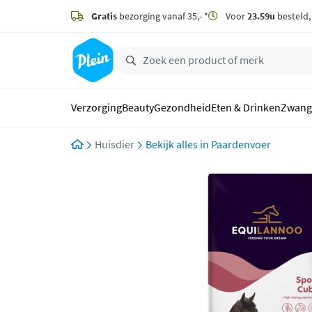
naar
hoofdinhoud
Gratis
bezorging vanaf 35,- *
Voor
23.59u
besteld
zoeken
Verzorging
Beauty
Gezondheid
Eten & Drinken
Zwang
Huisdier
Paardenvoer