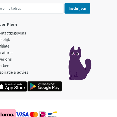
Inschrijven
ver Plein
ontactgegevens
kelijk
filiate
catures
ver ons
erken
spiratie & advies