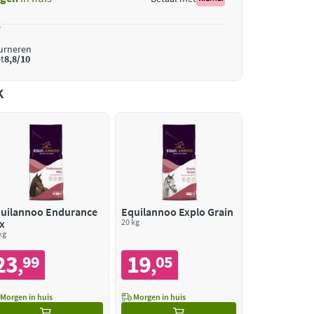
*
ourneren
t
8,8/10
k
uilannoo Endurance
Equilannoo Explo Grain
x
20 kg
kg
23
19
99
05
,
,
Morgen in huis
Morgen in huis