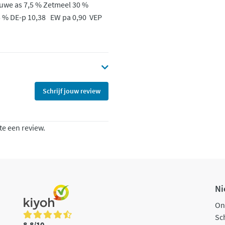
Ruwe as 7,5 % Zetmeel 30 %
5 % DE-p 10,38 EW pa 0,90 VEP
Schrijf jouw review
te een review.
Ni
On
Sch
8,8/10