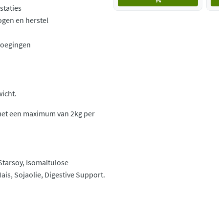
staties
gen en herstel
voegingen
wicht.
 met een maximum van 2kg per
Starsoy, Isomaltulose
ais, Sojaolie, Digestive Support.