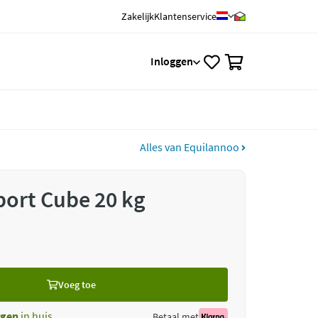
Zakelijk
Klantenservice
0
Inloggen
Alles van Equilannoo
ort Cube 20 kg
Voeg toe
gen
in huis
Betaal met