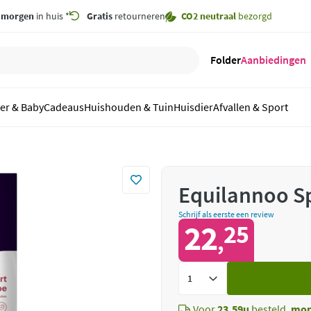
,
morgen
in huis *
Gratis
retourneren
CO2 neutraal
bezorgd
Folder
Aanbiedingen
er & Baby
Cadeaus
Huishouden & Tuin
Huisdier
Afvallen & Sport
Equilannoo Sp
Schrijf als eerste een review
22
25
,
Voeg
toe
Voor
23.59u
besteld,
mor