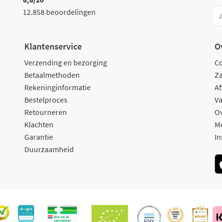
12.858 beoordelingen
Klantenservice
O
Verzending en bezorging
C
Betaalmethoden
Za
Rekeninginformatie
Af
Bestelproces
Va
Retourneren
O
Klachten
M
Garantie
In
Duurzaamheid