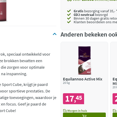
Gratis
bezorging vanaf 35,- 
CO2 neutraal
bezorgd
Binnen 30 dagen gratis ret
Klanten beoordelen ons me
Anderen bekeken oo
ok, speciaal ontwikkeld voor
ze brokken bevatten een
, die zorgen voor optimale
 na inspanning.
Equilannoo Active Mix
Eq
20 kg
Mi
Sport Cube, krijgt je paard
20 
voor sportieve prestaties. De
17
45
,
atige toevoegingen, waardoor je
 en focus. Geef je paard de
ort Cube!
Morgen in huis