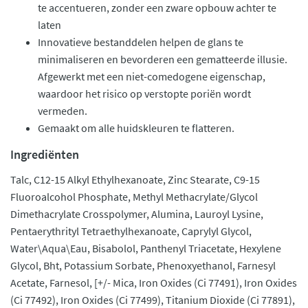
te accentueren, zonder een zware opbouw achter te
laten
Innovatieve bestanddelen helpen de glans te
minimaliseren en bevorderen een gematteerde illusie.
Afgewerkt met een niet-comedogene eigenschap,
waardoor het risico op verstopte poriën wordt
vermeden.
Gemaakt om alle huidskleuren te flatteren.
Ingrediënten
Talc, C12-15 Alkyl Ethylhexanoate, Zinc Stearate, C9-15
Fluoroalcohol Phosphate, Methyl Methacrylate/Glycol
Dimethacrylate Crosspolymer, Alumina, Lauroyl Lysine,
Pentaerythrityl Tetraethylhexanoate, Caprylyl Glycol,
Water\Aqua\Eau, Bisabolol, Panthenyl Triacetate, Hexylene
Glycol, Bht, Potassium Sorbate, Phenoxyethanol, Farnesyl
Acetate, Farnesol, [+/- Mica, Iron Oxides (Ci 77491), Iron Oxides
(Ci 77492), Iron Oxides (Ci 77499), Titanium Dioxide (Ci 77891),