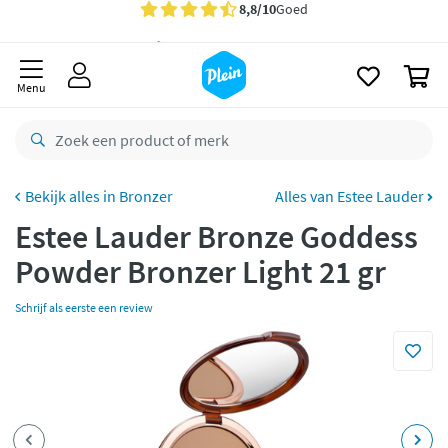
naar
Gratis
bezorging vanaf 35,- *
oofdinhoud
zoeken
Bestelling uiterlijk
maandag
in huis *
0
Menu
Gratis
retourneren
8,8/10
Goed
CO2 neutraal
bezorgd
Bronzer
Alles van Estee Lauder
Betaal met Klarna
Estee Lauder Bronze Goddess
Powder Bronzer Light 21 gr
Schrijf als eerste een review