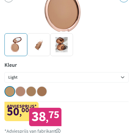
Kleur
ADVIESPRIJS*
50
00
,
38
75
,
*Adviesprijs van fabrikant