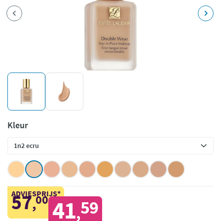
Kleur
ADVIESPRIJS*
57
00
,
41
59
,