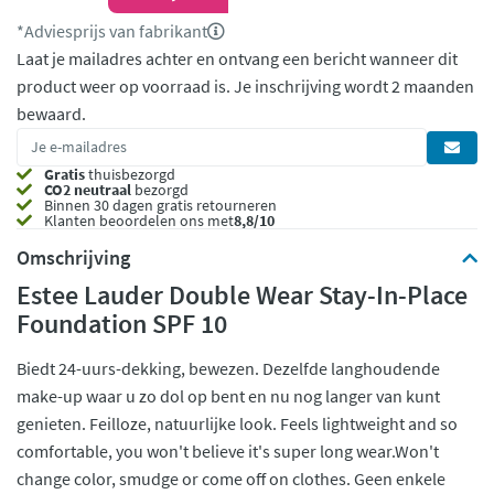
*Adviesprijs van fabrikant
Laat je mailadres achter en ontvang een bericht wanneer dit
product weer op voorraad is.
Je inschrijving wordt 2 maanden
bewaard.
Gratis
thuisbezorgd
CO2 neutraal
bezorgd
Binnen 30 dagen gratis retourneren
Klanten beoordelen ons met
8,8/10
Omschrijving
Estee Lauder Double Wear Stay-In-Place
Foundation SPF 10
Biedt 24-uurs-dekking, bewezen. Dezelfde langhoudende
make-up waar u zo dol op bent en nu nog langer van kunt
genieten. Feilloze, natuurlijke look. Feels lightweight and so
comfortable, you won't believe it's super long wear.Won't
change color, smudge or come off on clothes. Geen enkele