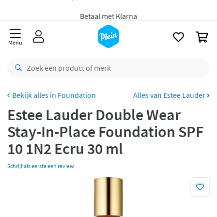
naar
Gratis
bezorging vanaf 35,- *
oofdinhoud
zoeken
Voor
23.59u
besteld,
morgen
in huis *
0
Menu
Gratis
retourneren
8,8/10
Goed
CO2 neutraal
bezorgd
Foundation
Alles van Estee Lauder
Betaal met Klarna
Estee Lauder Double Wear
Stay-In-Place Foundation SPF
10 1N2 Ecru 30 ml
Schrijf als eerste een review