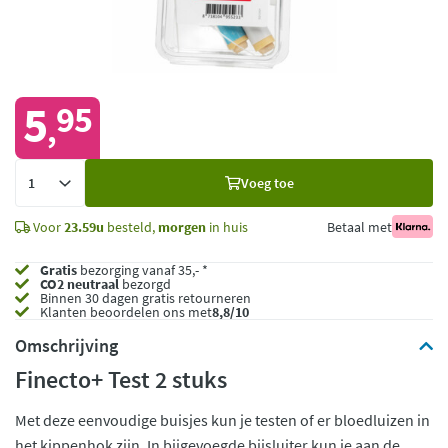
5
95
,
Voeg
Voeg toe
toe
Voor
23.59u
besteld,
morgen
in huis
Betaal met
Gratis
bezorging vanaf 35,- *
CO2 neutraal
bezorgd
Binnen 30 dagen gratis retourneren
Klanten beoordelen ons met
8,8/10
Omschrijving
Finecto+ Test 2 stuks
Met deze eenvoudige buisjes kun je testen of er bloedluizen in
het kippenhok zijn. In bijgevoegde bijsluiter kun je aan de