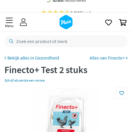
naar
oofdinhoud
Gratis
bezorging vanaf 35,- *
zoeken
0
Voor
23.59u
besteld,
morgen
in huis *
Menu
Gratis
retourneren
8,8/10
Goed
CO2 neutraal
bezorgd
Gezondheid
Alles van Finecto+
Finecto+ Test 2 stuks
Betaal met Klarna
Schrijf als eerste een review