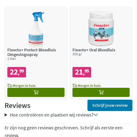
Finecto+ Protect Bloedluis
Finecto+ Oral Bloedluis
Omgevingsspray
300 gr
1 liter
22
21
99
95
,
,
Morgen in huis
Morgen in huis
Reviews
Schrijf jouw review
Hoe controleren en plaatsen wij reviews?
Er zijn nog geen reviews geschreven. Schrijf als eerste een
review.