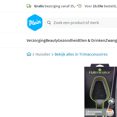
naar
hoofdinhoud
Gratis
bezorging vanaf 35,- *
Voor
23.59u
besteld
zoeken
Verzorging
Beauty
Gezondheid
Eten & Drinken
Zwang
Huisdier
Trimaccessoires