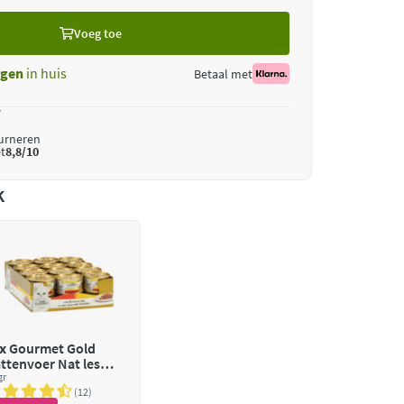
Voeg toe
gen
in huis
Betaal met
*
ourneren
t
8,8/10
k
x
Gourmet Gold
ttenvoer Nat les
ssolettes Rund
gr
12