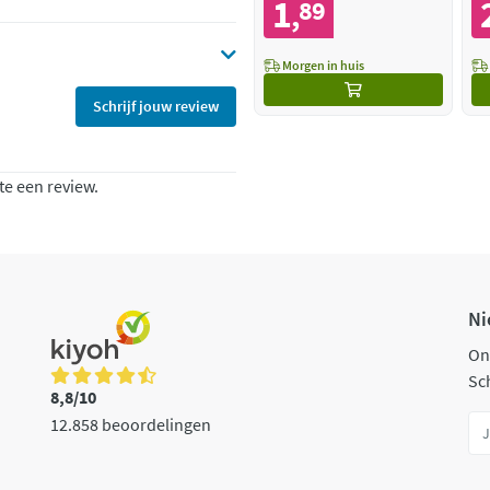
1
89
,
Morgen in huis
Schrijf jouw review
te een review.
Ni
On
Sch
8,8/10
12.858 beoordelingen