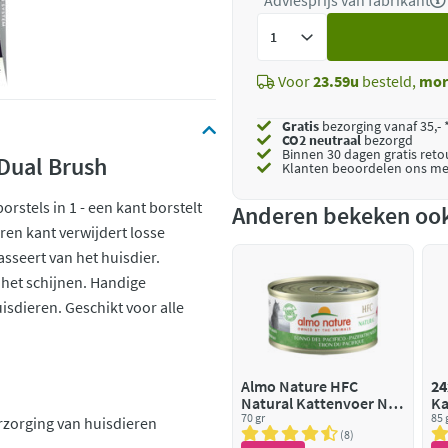
*Adviesprijs van fabrikant
Voeg
toe
Voor
23.59u
besteld,
mor
Gratis
bezorging vanaf 35,- 
CO2 neutraal
bezorgd
Binnen 30 dagen gratis ret
Dual Brush
Klanten beoordelen ons me
rstels in 1 - een kant borstelt
Anderen bekeken oo
ren kant verwijdert losse
asseert van het huisdier.
 het schijnen. Handige
isdieren. Geschikt voor alle
Almo Nature HFC
24
Natural Kattenvoer Nat
Ka
Pacific Tonijn
70 gr
Ca
85 
rzorging van huisdieren
8