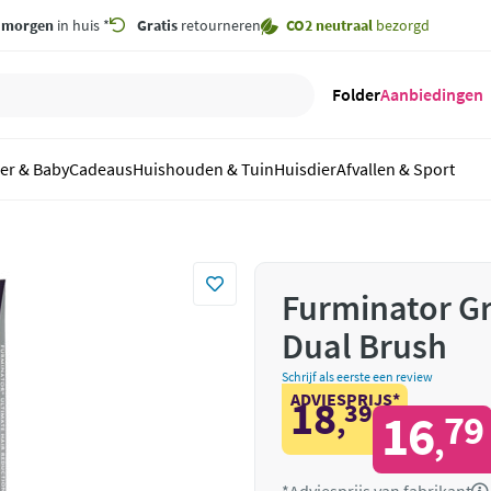
,
morgen
in huis *
Gratis
retourneren
CO2 neutraal
bezorgd
Folder
Aanbiedingen
er & Baby
Cadeaus
Huishouden & Tuin
Huisdier
Afvallen & Sport
Furminator G
Dual Brush
Schrijf als eerste een review
ADVIESPRIJS*
18
39
,
16
79
,