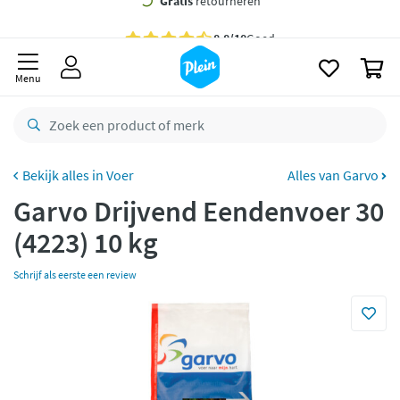
naar
oofdinhoud
Gratis
bezorging vanaf 35,- *
zoeken
0
Voor
23.59u
besteld,
morgen
in huis *
Menu
Gratis
retourneren
8,8/10
Goed
CO2 neutraal
bezorgd
Voer
Alles van Garvo
Garvo Drijvend Eendenvoer 30
Betaal met Klarna
(4223) 10 kg
Schrijf als eerste een review