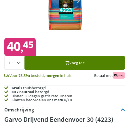
40
45
,
Voeg
Voeg toe
toe
Voor
23.59u
besteld,
morgen
in huis
Betaal met
Gratis
thuisbezorgd
CO2 neutraal
bezorgd
Binnen 30 dagen gratis retourneren
Klanten beoordelen ons met
8,8/10
Omschrijving
Garvo Drijvend Eendenvoer 30 (4223)