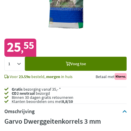
25
55
,
Voeg
Voeg toe
toe
Voor
23.59u
besteld,
morgen
in huis
Betaal met
Gratis
bezorging vanaf 35,- *
CO2 neutraal
bezorgd
Binnen 30 dagen gratis retourneren
Klanten beoordelen ons met
8,8/10
Omschrijving
Garvo Dwerggeitenkorrels 3 mm