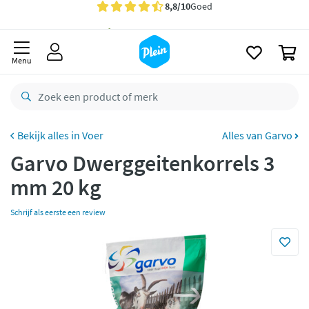
naar
oofdinhoud
Gratis
bezorging vanaf 35,- *
zoeken
0
Voor
23.59u
besteld,
morgen
in huis *
Menu
Gratis
retourneren
8,8/10
Goed
CO2 neutraal
bezorgd
Voer
Alles van Garvo
Garvo Dwerggeitenkorrels 3
Betaal met Klarna
mm 20 kg
Schrijf als eerste een review