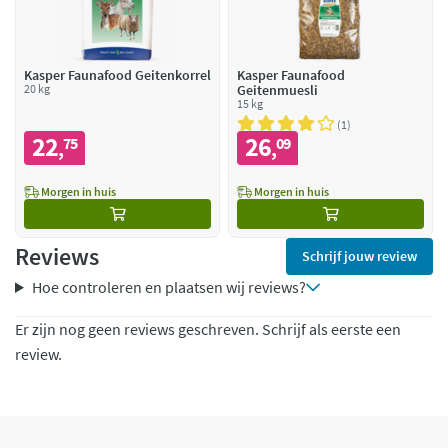
Kasper Faunafood Geitenkorrel
Kasper Faunafood
20 kg
Geitenmuesli
15 kg
1
22
26
75
09
,
,
Morgen in huis
Morgen in huis
Reviews
Schrijf jouw review
Hoe controleren en plaatsen wij reviews?
Er zijn nog geen reviews geschreven. Schrijf als eerste een
review.