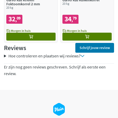
Garvo Ras Krielen
Garvo Ras Kuikenkorrel
Foktoomkorrel 2 mm
20 kg
20 kg
32
34
09
79
,
,
Morgen in huis
Morgen in huis
Reviews
Schrijf jouw review
Hoe controleren en plaatsen wij reviews?
Er zijn nog geen reviews geschreven. Schrijf als eerste een
review.