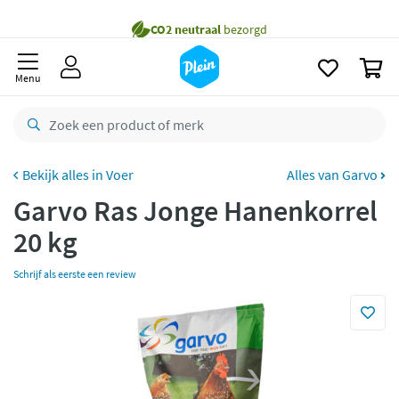
naar
oofdinhoud
Gratis
bezorging vanaf 35,- *
zoeken
0
Voor
23.59u
besteld,
morgen
in huis *
Menu
Gratis
retourneren
8,8/10
Goed
CO2 neutraal
bezorgd
Voer
Alles van Garvo
Garvo Ras Jonge Hanenkorrel
Betaal met Klarna
20 kg
Schrijf als eerste een review