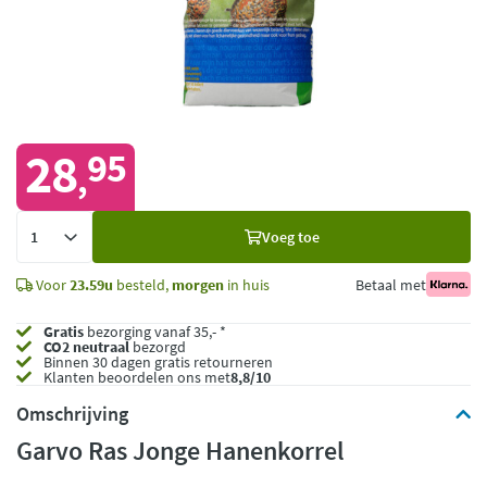
28
95
,
Voeg
Voeg toe
toe
Voor
23.59u
besteld,
morgen
in huis
Betaal met
Gratis
bezorging vanaf 35,- *
CO2 neutraal
bezorgd
Binnen 30 dagen gratis retourneren
Klanten beoordelen ons met
8,8/10
Omschrijving
Garvo Ras Jonge Hanenkorrel