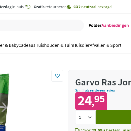
terdag
in huis *
Gratis
retourneren
CO2 neutraal
bezorgd
Folder
Aanbiedingen
er & Baby
Cadeaus
Huishouden & Tuin
Huisdier
Afvallen & Sport
Garvo Ras Jo
Schrijf als eerste een review
24
95
,
Voeg
toe
Voor
23.59u
besteld,
mor