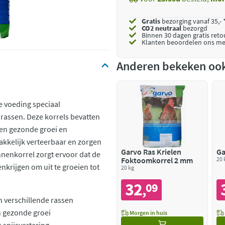
Gratis
bezorging vanaf 35,- 
CO2 neutraal
bezorgd
Binnen 30 dagen gratis ret
Klanten beoordelen ons me
Anderen bekeken oo
 voeding speciaal
rassen. Deze korrels bevatten
 een gezonde groei en
akkelijk verteerbaar en zorgen
Garvo Ras Krielen
Ga
nenkorrel zorgt ervoor dat de
Foktoomkorrel 2 mm
20 
krijgen om uit te groeien tot
20 kg
32
09
,
 verschillende rassen
n gezonde groei
Morgen in huis