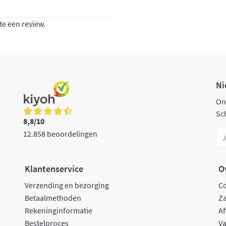
te een review.
Ni
On
Sch
8,8/10
12.858 beoordelingen
Klantenservice
O
Verzending en bezorging
C
Betaalmethoden
Za
Rekeninginformatie
Af
Bestelproces
Va