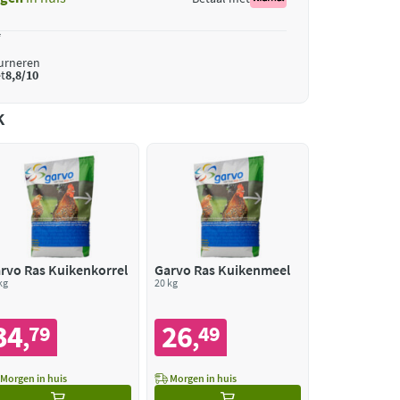
*
ourneren
t
8,8/10
k
rvo Ras Kuikenkorrel
Garvo Ras Kuikenmeel
kg
20 kg
34
26
79
49
,
,
Morgen in huis
Morgen in huis