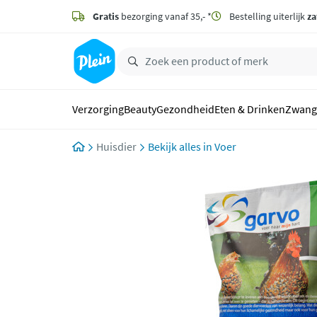
naar
hoofdinhoud
Gratis
bezorging vanaf 35,- *
Bestelling uiterlijk
za
zoeken
Verzorging
Beauty
Gezondheid
Eten & Drinken
Zwang
Huisdier
Voer