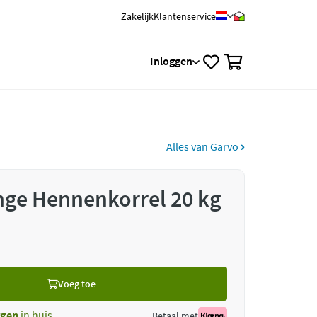
Zakelijk
Klantenservice
0
Inloggen
Alles van Garvo
nge Hennenkorrel 20 kg
Voeg toe
gen
in huis
Betaal met